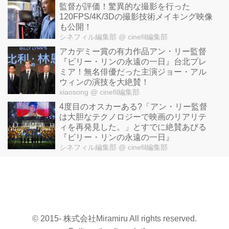
監督が評価！驚異的な撮影を行った
120FPS/4K/3Dの撮影技術メイキング映像
も公開！
シネフィル編集部
@ cinefil編集部
アカデミー賞の有力作品アン・リー監督
『ビリー・リンの永遠の一日』台北プレ
ミア！無名俳優だった主演ジョー・アル
ウィンの演技を大絶賛！
xiaosong
@ cinefil編集部
4度目のオスカーある?「アン・リー監督
は大胆なテクノロジーで映画のリアリテ
ィを再発見した。」とすでに絶賛あびる
『ビリー・リンの永遠の一日』
シネフィル編集部
@ cinefil編集部
© 2015- 株式会社Miramiru All rights reserved.