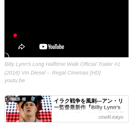
Billy Lynn's Long Halftime Walk Official Trailer #1
(2016) Vin Diesel -- Regal Cinemas [HD]
youtu.be
イラク戦争を風刺---アン・リ
ー監督最新作『Billy Lynn's
Long Halftime Walk』初海外
cinefil.tokyo
予告解禁！来年のオスカー？
- シネフィル - 映画好きによる