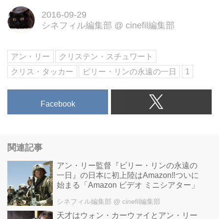
映画好きのためのWebマガジ
ン
2016-09-29
シネフィル編集部
@
cinefil編集部
イラク戦争時代のアメリカを見事
に描いた風刺小説をアン・リー監
督が映画化！
アン・リー
クリステン・スチュワート
オスカー２度の受賞に輝く、ア
クリス・タッカー
ビリー・リンの永遠の一日
1
ン・リー監督の最新作『Billy
Lynn's Long Halftime Walk』の海
外版予告第一弾が解禁された。
Facebook
ストーリーは、イラク戦争を風刺
した作品で、テキサス出身の19歳
の兵士ビリー・リンの、イラク戦
関連記事
争での姿がニュースでとりあげら
アン・リー監督『ビリー・リンの永遠の
れる。九死に一生を得て仲間と共
一日』の日本に初上陸はAmazon‼️ついに
に生き残った彼は、大きくメディ
始まる「Amazon ビデオ ミニシアター」
アに取り上げられ、一躍英雄扱い
シネフィル編集部
@ cinefil編集部
に- そして映画化までの話に -。
天才はウォン・カーウァイとアン・リー
原作本のあらすじは---...