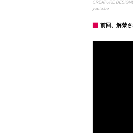
CREATURE DESIGNER
youtu.be
前回、解禁さ