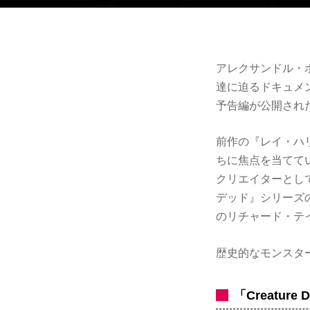
アレクサンドル・
達に迫るドキュメンタリー
予告編が公開され
前作の『レイ・ハ
ちに焦点を当てて
クリエイターとし
デッド』シリーズ
のリチャード・テ
歴史的なモンスタ
「Creature 