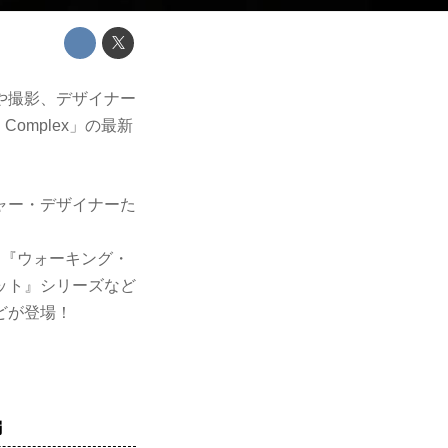
や撮影、デザイナー
n Complex」の最新
ャー・デザイナーた
、『ウォーキング・
ット』シリーズなど
どが登場！
編