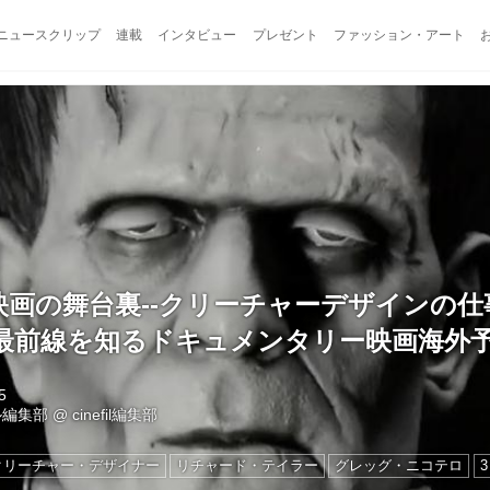
ニュースクリップ
連載
インタビュー
プレゼント
ファッション・アート
!映画の舞台裏--クリーチャーデザインの
最前線を知るドキュメンタリー映画海外
5
ル編集部
@
cinefil編集部
クリーチャー・デザイナー
リチャード・テイラー
グレッグ・ニコテロ
3