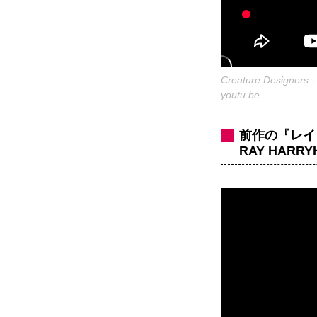
Creature Designers - 
youtu.be
前作の『レイ
RAY HARRYH