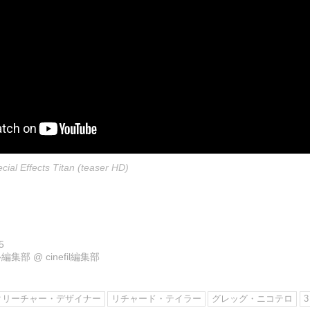
ial Effects Titan (teaser HD)
5
ル編集部
@
cinefil編集部
クリーチャー・デザイナー
リチャード・テイラー
グレッグ・ニコテロ
3