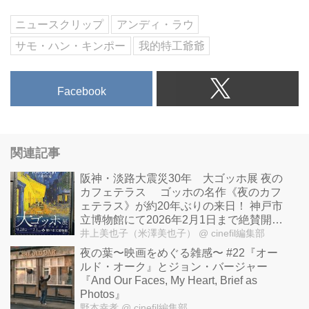
ニュースクリップ
アンディ・ラウ
サモ・ハン・キンポー
我的特工爺爺
Facebook
関連記事
阪神・淡路大震災30年 大ゴッホ展 夜の
カフェテラス ゴッホの名作《夜のカフ
ェテラス》が約20年ぶりの来日！ 神戸市
立博物館にて2026年2月1日まで絶賛開催
中！福島県立美術館2026年2月21日より
井上美也子（米澤美也子）
@ cinefil編集部
開催、東京・上野の森美術館2026年5月
夜の葉〜映画をめぐる雑感〜 #22『オー
29日より開催！
ルド・オーク』とジョン・バージャー
『And Our Faces, My Heart, Brief as
Photos』
野本幸孝
@ cinefil編集部