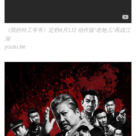
《我的特工爷爷》定档4月1日 动作版“老炮儿”再战江
湖
youtu.be