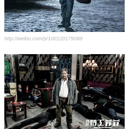
http://weibo.com/p/100120179088