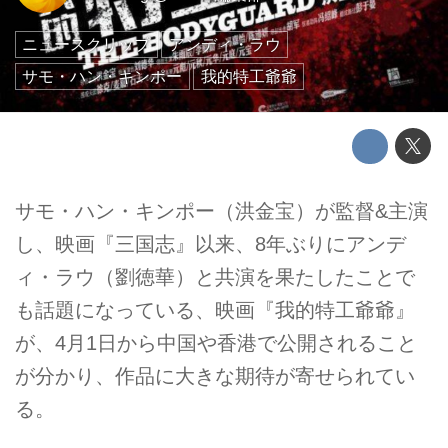
ニュースクリップ
アンディ・ラウ
サモ・ハン・キンポー
我的特工爺爺
サモ・ハン・キンポー（洪金宝）が監督&主演
し、映画『三国志』以来、8年ぶりにアンデ
ィ・ラウ（劉徳華）と共演を果たしたことで
も話題になっている、映画『我的特工爺爺』
が、4月1日から中国や香港で公開されること
が分かり、作品に大きな期待が寄せられてい
る。