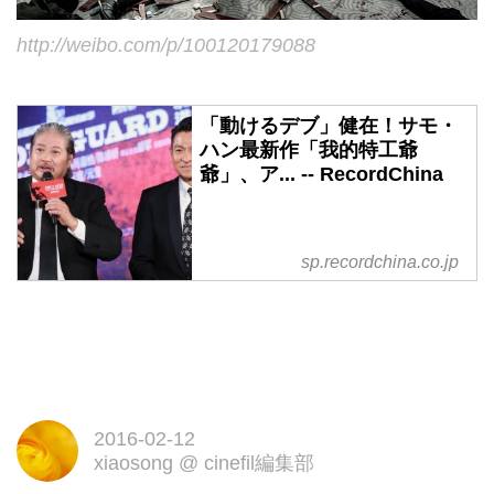
http://weibo.com/p/100120179088
「動けるデブ」健在！サモ・
ハン最新作「我的特工爺
爺」、ア... -- RecordChina
sp.recordchina.co.jp
2016-02-12
xiaosong
@
cinefil編集部