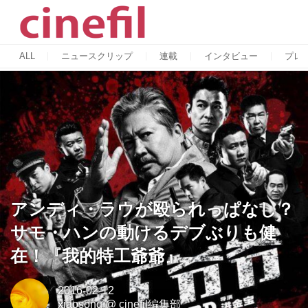
ALL
ニュースクリップ
連載
インタビュー
プレ
アンディ・ラウが殴られっぱなし？
サモ・ハンの動けるデブぶりも健
在！『我的特工爺爺』
2016-02-12
xiaosong
@
cinefil編集部