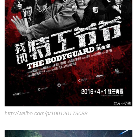
http://weibo.com/p/100120179088