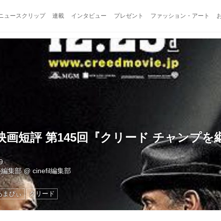
ニュースクリップ
連載
インタビュー
プレゼント
ファッション・アート
画短評 第145回『クリード チャンプを
9
ル編集部
@
cinefil編集部
あまぴぃ
クリード