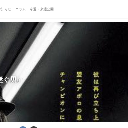
お知らせ
コラム
今週・来週公開
継ぐ男』