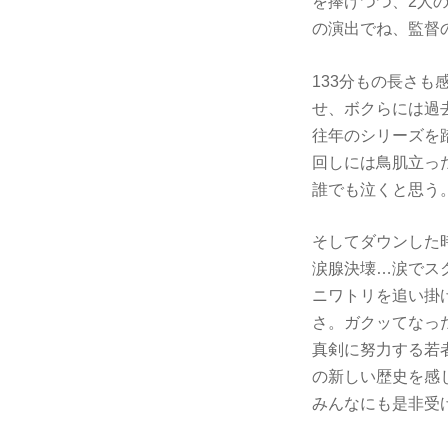
を捧げつつ、2人
の演出でね、監督
133分もの長さも
せ、ボクらには過
往年のシリーズを
回しには鳥肌立っ
誰でも泣くと思う。
そしてダウンした
涙腺決壊…涙でス
ニワトリを追い掛
さ。ガクッてなっ
真剣に努力する若
の新しい歴史を感
みんなにも是非受け