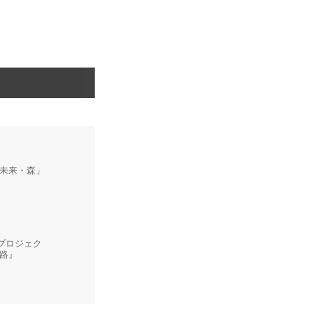
未来・森」
年プロジェク
路』