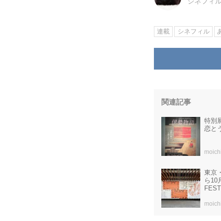
シネフィ
連載
シネフィル
関連記事
特別
恋と
moich
東京
ら10
FEST
moich