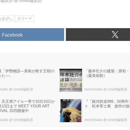
ル編集部
@
cinefil編集部
あまぴぃ
クリード
Facebook
展「伊勢物語―美術が映す王朝の
「藤本壮介の建築：原初・
うた―」
（森美術館）
isaito
@ cinefil編集部
moichisaito
@ cinefil編集部
・天王洲アイル一帯で10月10日か
『「銀河鉄道999」50周
月13日まで MEET YOUR ART
ト 松本零士展 創作の旅
IVAL 2025開催中
isaito
@ cinefil編集部
moichisaito
@ cinefil編集部