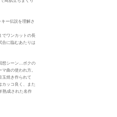
寧で鳥肌立ちまくり
ロッキー伝説を理解さ
までワンカットの長
試合に臨むあたりは
回想シーン…ボクの
ーマ曲の使われ方。
目玉焼き作られて
はカッコ良く、また
年熟成された名作