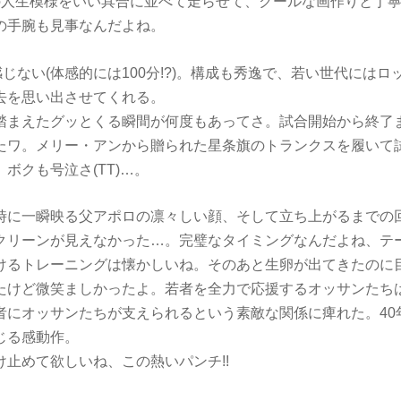
の人生模様をいい具合に並べて走らせて、クールな画作りと丁
の手腕も見事なんだよね。
感じない(体感的には100分!?)。構成も秀逸で、若い世代には
去を思い出させてくれる。
踏まえたグッとくる瞬間が何度もあってさ。試合開始から終了
たワ。メリー・アンから贈られた星条旗のトランクスを履いて
ボクも号泣さ(TT)…。
時に一瞬映る父アポロの凛々しい顔、そして立ち上がるまでの
クリーンが見えなかった…。完璧なタイミングなんだよね、テ
けるトレーニングは懐かしいね。そのあと生卵が出てきたのに
たけど微笑ましかったよ。若者を全力で応援するオッサンたち
者にオッサンたちが支えられるという素敵な関係に痺れた。40
じる感動作。
止めて欲しいね、この熱いパンチ!!