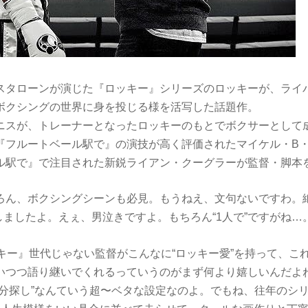
スタローンが演じた『ロッキー』シリーズのロッキーが、ライ
ボクシングの世界に身を投じる様を活写した話題作。
ニスが、トレーナーとなったロッキーのもとでボクサーとして
『フルートベール駅で』の演技が高く評価されたマイケル・B
ル駅で』で注目された新鋭ライアン・クーグラーが監督・脚本
ろん、ボクシングシーンも必見。もうねえ、文句ないですわ。
しましたよ。えぇ、男泣きですよ。もちろん“1人で”ですがね…
ッキー』世代じゃない監督がこんなに“ロッキー愛”を持って、こ
いつつ語り継いでくれるっていうのがまず何より嬉しいんだよ
自分探し”なんていう超〜ベタな設定なのよ。でもね、往年のシ