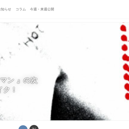
お知らせ
コラム
今週・来週公開
マン 』の次
イク！