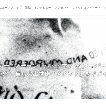
ニュースクリップ
連載
インタビュー
プレゼント
ファッション・アート
ー・ノーラン『バットマン vs スーパー
か!? 自らの出世作『メメント』をリメ
7
ル編集部
@
cinefil編集部