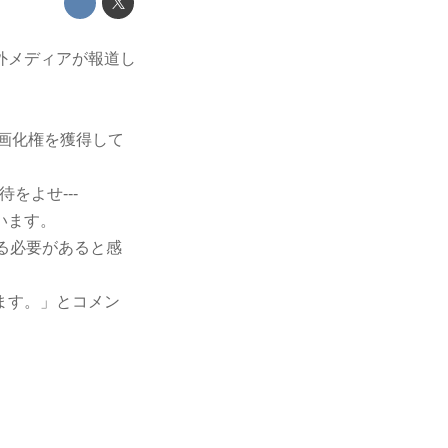
外メディアが報道し
映画化権を獲得して
をよせ---
います。
る必要があると感
ます。」とコメン