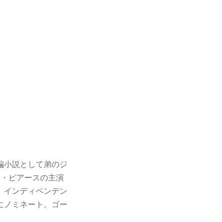
編小説として弟のジ
イ・ピアースの主演
。インディペンデン
にノミネート。ゴー