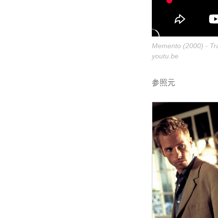
Memento (2000) - Tra
youtu.be
参照元