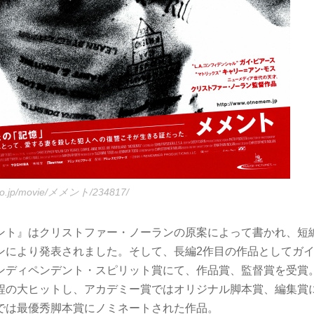
o.co.jp/movie/メメント/234817/
ント』はクリストファー・ノーランの原案によって書かれ、短
ンにより発表されました。そして、長編2作目の作品としてガ
ンディペンデント・スピリット賞にて、作品賞、監督賞を受賞
程の大ヒットし、アカデミー賞ではオリジナル脚本賞、編集賞
では最優秀脚本賞にノミネートされた作品。