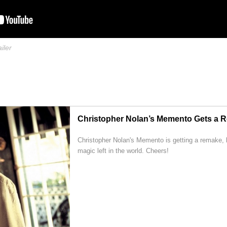
iler
Christopher Nolan’s Memento Gets a 
Christopher Nolan's Memento is getting a remake, 
magic left in the world. Cheers!