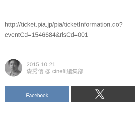
http://ticket.pia.jp/pia/ticketInformation.do?
eventCd=1546684&rlsCd=001
2015-10-21
森秀信
@
cinefil編集部
Facebook