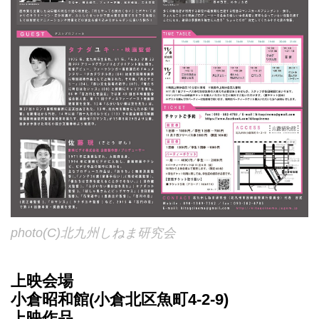
photo(C)北九州しねま研究会
上映会場
小倉昭和館(小倉北区魚町4‐2‐9)
上映作品