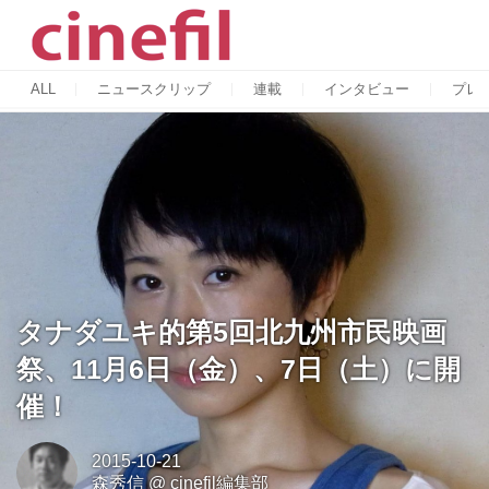
ALL
ニュースクリップ
連載
インタビュー
プレ
タナダユキ的第5回北九州市民映画
祭、11月6日（金）、7日（土）に開
催！
2015-10-21
森秀信
@
cinefil編集部