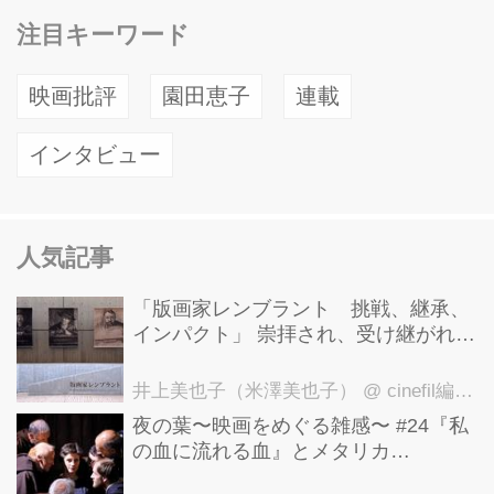
注目キーワード
映画批評
園田恵子
連載
インタビュー
人気記事
「版画家レンブラント 挑戦、継承、
インパクト」 崇拝され、受け継がれ、
後世に影響を与えた版画技法！ 国立西
洋美術館にて9月23日まで開催中！
井上美也子（米澤美也子）
@ cinefil編集部
夜の葉〜映画をめぐる雑感〜 #24『私
の血に流れる血』とメタリカ
「Nothing Else Matters」