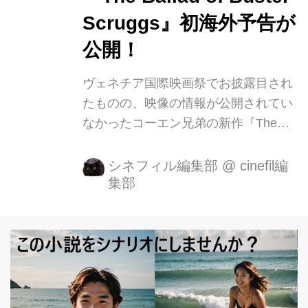
Scruggs』初海外予告が
公開！
ヴェネチア国際映画祭でお披露目され
たものの、映像の情報が公開されてい
なかったコーエン兄弟の新作『The
Ballad of Buster Scruggs』の初海外予
告が公開されました。 ヴェネチアでは
シネフィル編集部
@
cinefil編
集部
見事に脚本賞を受賞した作品で、映像
を見ていただければわかるように。作
品は、もともとNetflixで6本のアンソロ
ジーシリーズとして製作されたもの
が、映画となりました。 映画は、ウエ
スタンですが、予告からも魅力が伝わ
る仕上がりになっていそうで、海外で