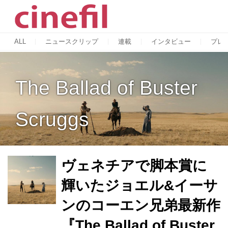
ALL
ニュースクリップ
連載
インタビュー
プレ
The Ballad of Buster
Scruggs
ヴェネチアで脚本賞に
輝いたジョエル&イーサ
ンのコーエン兄弟最新作
『The Ballad of Buster