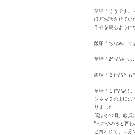
草場「そうです。
ほどお話させてい
作品を観るように
飯塚「ちなみに今
草場「2作品あり
飯塚「２作品とも
草場「１作品めは
シネマ５の上映の
りました。
僕はその頃、教員
“人にやめろと言
と言われて、自分