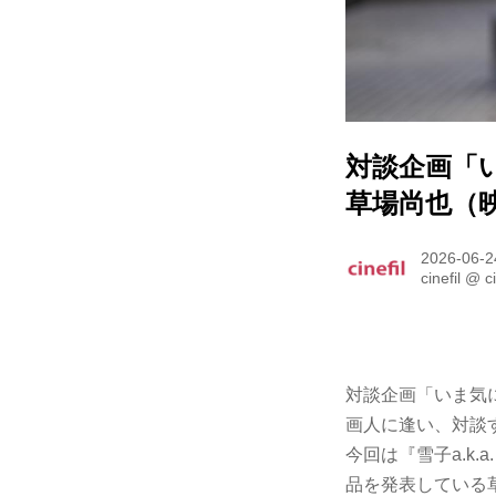
対談企画「い
草場尚也（
2026-06-2
cinefil
@
c
対談企画「いま気
画人に逢い、対談
今回は『雪子a.k
品を発表している