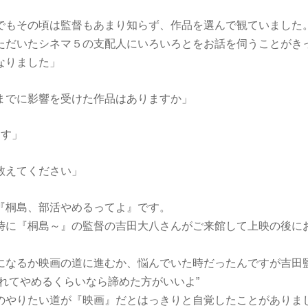
でもその頃は監督もあまり知らず、作品を選んで観ていました
ただいたシネマ５の支配人にいろいろとをお話を伺うことがき
なりました」
までに影響を受けた作品はありますか」
ます」
教えてください」
『桐島、部活やめるってよ』です。
時に『桐島～』の監督の吉田大八さんがご来館して上映の後に
になるか映画の道に進むか、悩んでいた時だったんですが吉田
われてやめるくらいなら諦めた方がいいよ”
のやりたい道が『映画』だとはっきりと自覚したことがありま