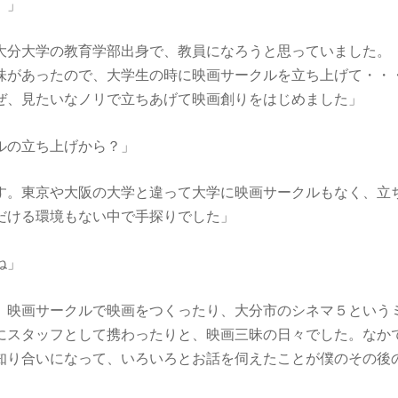
）」
大分大学の教育学部出身で、教員になろうと思っていました。
味があったので、大学生の時に映画サークルを立ち上げて・・
ぜ、見たいなノリで立ちあげて映画創りをはじめました」
ルの立ち上げから？」
す。東京や大阪の大学と違って大学に映画サークルもなく、立
だける環境もない中で手探りでした」
ね」
、映画サークルで映画をつくったり、大分市のシネマ５という
にスタッフとして携わったりと、映画三昧の日々でした。なか
知り合いになって、いろいろとお話を伺えたことが僕のその後