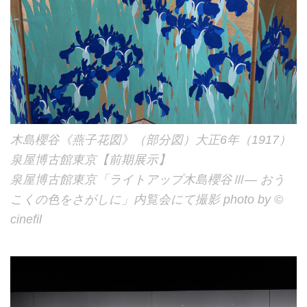
木島櫻谷《燕子花図》（部分図）大正6年（1917）
泉屋博古館東京【前期展示】
泉屋博古館東京「ライトアップ木島櫻谷Ⅲ― おう
こくの色をさがしに」内覧会にて撮影 photo by ©
cinefil