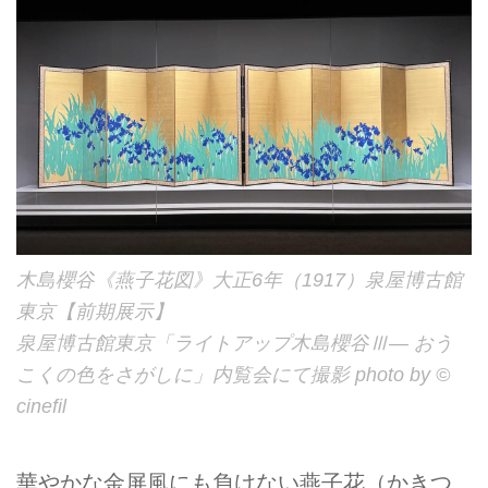
木島櫻谷《燕子花図》大正6年（1917）泉屋博古館
東京【前期展示】
泉屋博古館東京「ライトアップ木島櫻谷Ⅲ― おう
こくの色をさがしに」内覧会にて撮影 photo by ©
cinefil
華やかな金屏風にも負けない燕子花（かきつ