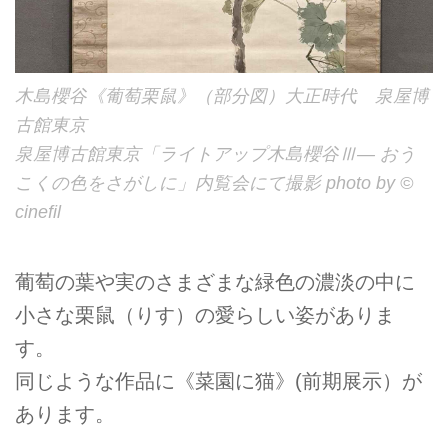
木島櫻谷《葡萄栗鼠》（部分図）大正時代 泉屋博
古館東京
泉屋博古館東京「ライトアップ木島櫻谷Ⅲ― おう
こくの色をさがしに」内覧会にて撮影 photo by ©
cinefil
葡萄の葉や実のさまざまな緑色の濃淡の中に
小さな栗鼠（りす）の愛らしい姿がありま
す。
同じような作品に《菜園に猫》(前期展示）が
あります。