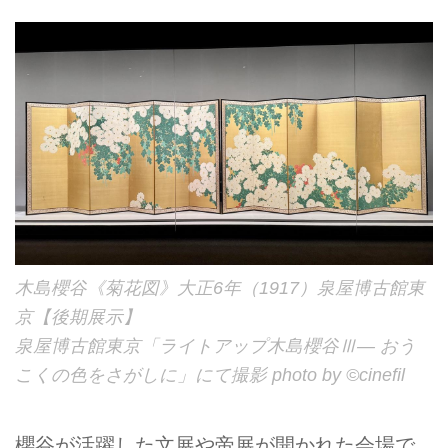
木島櫻谷《菊花図》大正6年（1917）泉屋博古館東
京【後期展示】
泉屋博古館東京「ライトアップ木島櫻谷Ⅲ― おう
こくの色をさがしに」にて撮影 photo by ©cinefil
櫻谷が活躍した文展や帝展が開かれた会場で