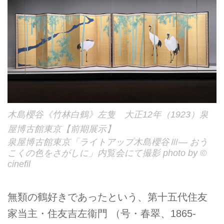
木島櫻谷《竹林白鶴》左隻 大正12年（1923）泉
屋博古館東京【前期展示】
泉屋博古館東京「ライトアップ木島櫻谷Ⅲ― おう
こくの色をさがしに」内覧会にて撮影 photo by ©
cinefil
無類の鶴好きであったという、第十五代住友
家当主・住友吉左衞門 （号・春翠、1865-