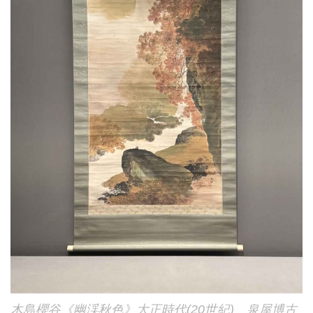
木島櫻谷《幽渓秋色》大正時代(20世紀) 泉屋博古