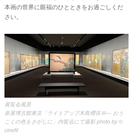
本画の世界に眼福のひとときをお過ごしくだ
さい。
展覧会風景
泉屋博古館東京「ライトアップ木島櫻谷Ⅲ― おう
こくの色をさがしに」内覧会にて撮影 photo by ©
cinefil