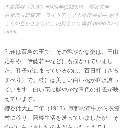
木島櫻谷《孔雀》昭和4年(1929)頃 櫻谷文庫
泉屋博古館東京「ライトアップ木島櫻谷Ⅲ― おう
こくの色をさがしに」内覧会にて撮影 photo by ©
cinefil
孔雀は百鳥の王で、その艶やかな姿は、円山
応挙や、伊藤若冲などにも描かれていまし
た。孔雀が止まっているのは、百日紅（さる
すべり）で、枝には美しい白い花が咲き誇っ
ています。白い花に鮮やかな青色の孔雀が映
えています。
櫻谷は大正二年（1913）京都の市中から衣笠
村に移り、隠棲生活を送っていましたが、そ
の庭に白い百日紅の木があったようです。