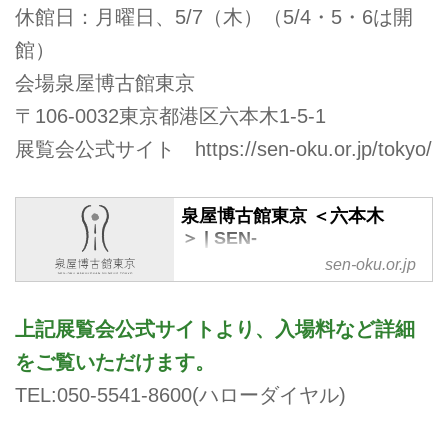
休館日：月曜日、5/7（木）（5/4・5・6は開
館）
会場泉屋博古館東京
〒106-0032東京都港区六本木1-5-1
展覧会公式サイト
https://sen-oku.or.jp/tokyo/
泉屋博古館東京 ＜六本木
＞ | SEN-
OKU HAKUKOKAN MUSEU
sen-oku.or.jp
M TOKYO
泉屋博古館東京＜六本木＞のWeb
上記展覧会公式サイトより、入場料など詳細
ページです。展覧会・イベント情
をご覧いただけます。
報やお知らせなどの発信、館蔵品
のご紹介など。
TEL:050-5541-8600(ハローダイヤル)