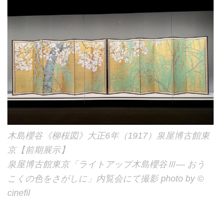
木島櫻谷《柳桜図》大正6年（1917）泉屋博古館東
京【前期展示】
泉屋博古館東京「ライトアップ木島櫻谷Ⅲ― おう
こくの色をさがしに」内覧会にて撮影 photo by ©
cinefil