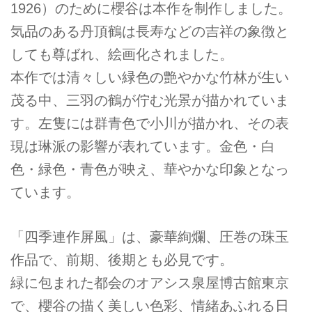
1926）のために櫻谷は本作を制作しました。
気品のある丹頂鶴は長寿などの吉祥の象徴と
しても尊ばれ、絵画化されました。
本作では清々しい緑色の艶やかな竹林が生い
茂る中、三羽の鶴が佇む光景が描かれていま
す。左隻には群青色で小川が描かれ、その表
現は琳派の影響が表れています。金色・白
色・緑色・青色が映え、華やかな印象となっ
ています。
「四季連作屏風」は、豪華絢爛、圧巻の珠玉
作品で、前期、後期とも必見です。
緑に包まれた都会のオアシス泉屋博古館東京
で、櫻谷の描く美しい色彩、情緒あふれる日