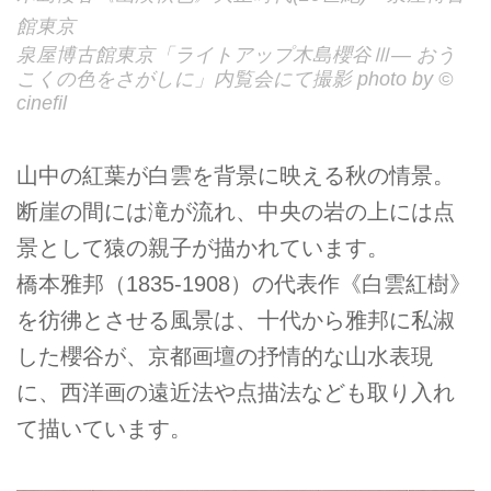
館東京
泉屋博古館東京「ライトアップ木島櫻谷Ⅲ― おう
こくの色をさがしに」内覧会にて撮影 photo by ©
cinefil
山中の紅葉が白雲を背景に映える秋の情景。
断崖の間には滝が流れ、中央の岩の上には点
景として猿の親子が描かれています。
橋本雅邦（1835-1908）の代表作《白雲紅樹》
を彷彿とさせる風景は、十代から雅邦に私淑
した櫻谷が、京都画壇の抒情的な山水表現
に、西洋画の遠近法や点描法なども取り入れ
て描いています。