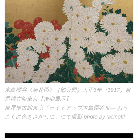
木島櫻谷《菊花図》（部分図）大正6年（1917）泉
屋博古館東京【後期展示】
泉屋博古館東京「ライトアップ木島櫻谷Ⅲ― おう
こくの色をさがしに」にて撮影 photo by ©cinefil