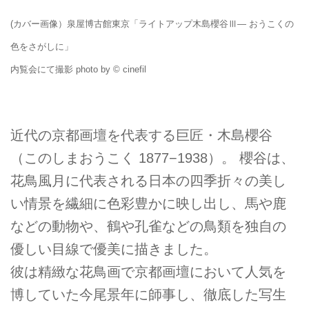
(カバー画像）泉屋博古館東京「ライトアップ木島櫻谷Ⅲ― おうこくの
色をさがしに」
内覧会にて撮影 photo by © cinefil
近代の京都画壇を代表する巨匠・木島櫻谷
（このしまおうこく 1877−1938）。 櫻谷は、
花鳥風月に代表される日本の四季折々の美し
い情景を繊細に色彩豊かに映し出し、馬や鹿
などの動物や、鶴や孔雀などの鳥類を独自の
優しい目線で優美に描きました。
彼は精緻な花鳥画で京都画壇において人気を
博していた今尾景年に師事し、徹底した写生