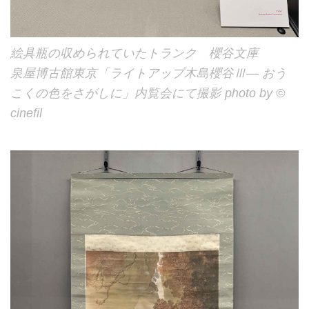
絵具瓶の収められていたトランク 櫻谷文庫
泉屋博古館東京「ライトアップ木島櫻谷Ⅲ― おう
こくの色をさがしに」内覧会にて撮影 photo by ©
cinefil