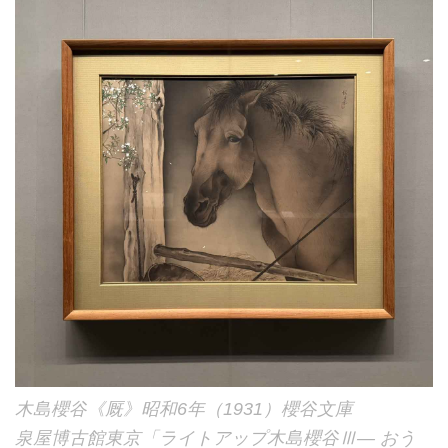
木島櫻谷《厩》昭和6年（1931）櫻谷文庫
泉屋博古館東京「ライトアップ木島櫻谷Ⅲ― おう