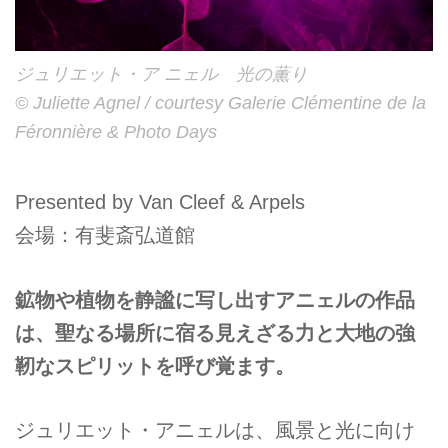
ジュリエット・ア ニェル 光の薫り
© Juliette Agnel / courtesy Galerie Clémentine de la
Féronnière & Photo Days
Presented by Van Cleef & Arpels
会場：有斐斎弘道館
鉱物や植物を静謐に写し出すアニェルの作品
は、聖なる場所に宿る見えざる力と大地の強
靭なスピリットを呼び覚ます。
ジュリエット・アニェルは、風景と光に向け