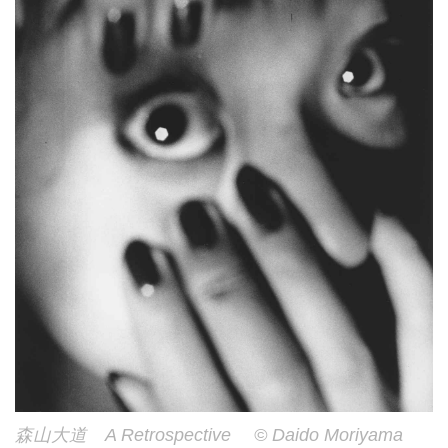
森山大道 A Retrospective © Daido Moriyama