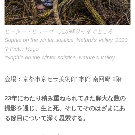
ピーター・ヒューゴ 光が降りそそぐところ
Sophie on the winter solstice, Nature’s Valley, 2020
© Pieter Hugo
*Sophie on the winter solstice, Nature’s Valley
会場：京都市京セラ美術館 本館 南回廊 2階
23年にわたり積み重ねられてきた膨大な数の
撮影を通じ、生と死、そしてそのはざまにあ
る節目について深く思索する。