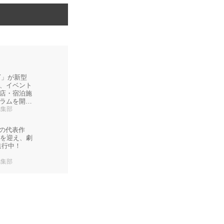
RY」が新型
、イベント
店・宿泊施
ラムを開
l編集部
督の代表作
念を迎え、劇
進行中！
l編集部