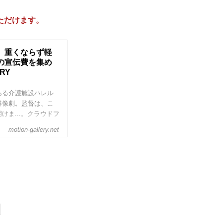
ただけます。
、重くならず軽
の宣伝費を集め
RY
ある介護施設ハレル
群像劇。監督は、こ
ま...。クラウドフ
motion-gallery.net