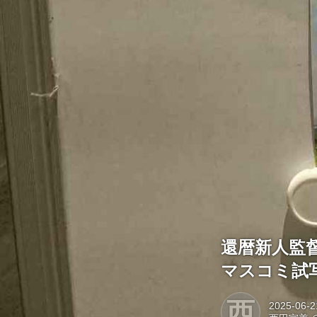
還暦新人監
マスコミ試
西
2025-06-2