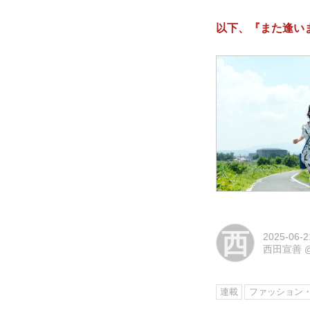
以下、『また逢い
西
2025-06-2
西田宣善
連載
ファッション