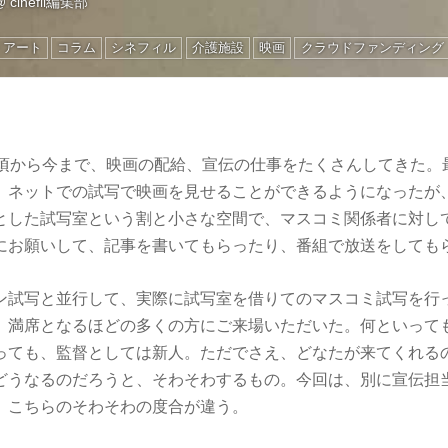
@
cinefil編集部
・アート
コラム
シネフィル
介護施設
映画
クラウドファンディング
の頃から今まで、映画の配給、宣伝の仕事をたくさんしてきた。
、ネットでの試写で映画を見せることができるようになったが
とした試写室という割と小さな空間で、マスコミ関係者に対し
にお願いして、記事を書いてもらったり、番組で放送をしても
ン試写と並行して、実際に試写室を借りてのマスコミ試写を行
、満席となるほどの多くの方にご来場いただいた。何といって
っても、監督としては新人。ただでさえ、どなたが来てくれる
どうなるのだろうと、そわそわするもの。今回は、別に宣伝担
、こちらのそわそわの度合が違う。