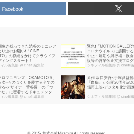
Facebook
年間生き残ってきた渋谷のミニシア
緊急❗️「MOTION GALLE
り涙のお願い❗️「CINE
コロナウイルスに起因する
INTO」の存続をかけてクラウドフ
中止・延期や興行場・飲食
ディングスタート！
設等の営業休止支援プログ
フィル編集部
@ cinefil編集部
始！
シネフィル編集部
@ cinefi
ロマニヨンズ、OKAMOTO’S、
原作:坂口安吾×手塚眞監
拓次--ものづくりを愛する全ての
『白痴』が公開20周年記
贈る-デザイナー菅谷晋一の「つ
場再上映-デジタル化計画
かた」に密着するドキュメンタリ
フィル編集部
@ cinefil編集部
シネフィル編集部
@ cinefi
© 2015- 株式会社Miramiru All rights reserved.