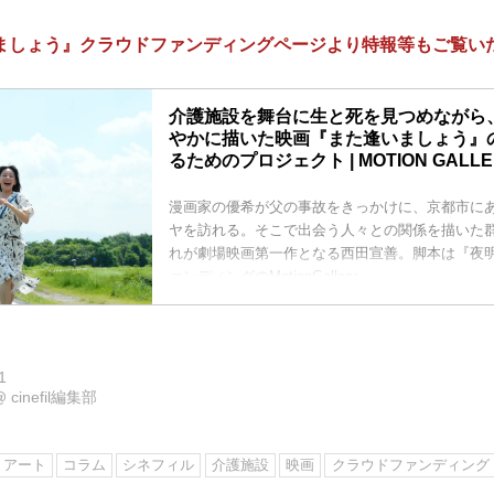
ましょう』クラウドファンディングページより特報等もご覧い
介護施設を舞台に生と死を見つめながら
やかに描いた映画『また逢いましょう』
るためのプロジェクト | MOTION GALLE
漫画家の優希が父の事故をきっかけに、京都市に
ヤを訪れる。そこで出会う人々との関係を描いた
れが劇場映画第一作となる西田宣善。脚本は『夜明け
ァンディングのMotionGallery。
1
@
cinefil編集部
・アート
コラム
シネフィル
介護施設
映画
クラウドファンディング