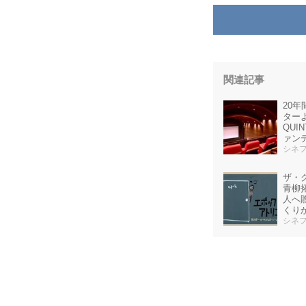
関連記事
20
ターよ
QU
ァン
シネ
ザ・ク
青柳
人へ
くり
ー
シネ