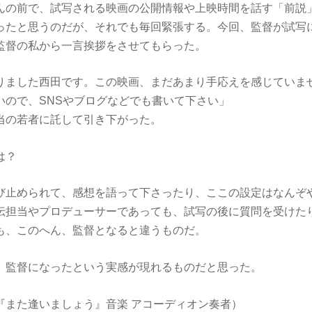
んの前で、試写される映画の公開情報や上映時間を話す「前説
ったと思うのだが、それでも毎回緊張する。今回、監督が試写
監督の私から一言挨拶をさせてもらった。
りました西田です。この映画、まだあまり手応えを感じていま
いので、SNSやブログなどでも書いて下さい」
当の若者に託して引き下がった。
は？
び止められて、感想を語って下さったり、ここの設定はなんぞ
伝担当やプロデューサーであっても、試写の後に質問を受けた
も、このへん、監督となると違うものだ。
、監督になったという実感が現れるものだと思った。
『また逢いましょう』音楽 アコーディオン奏者）