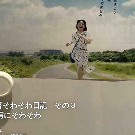
督そわそわ日記 その３
写にそわそわ
1