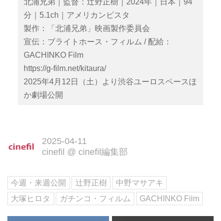
北浦兄弟｜監督：辻野正樹｜2024年｜日本｜94
分｜5.1ch｜アメリカンビスタ
製作：「北浦兄弟」映画製作委員会
宣伝：ブライトホース・フィルム / 配給：
GACHINKO Film
https://g-film.net/kitaura/
2025年4月12日（土）より渋谷ユーロスペースほ
か劇場公開
2025-04-11
cinefil
@
cinefil編集部
今週・来週公開
辻野正樹
中野マサアキ
大塚ヒロタ
ガチンコ・フィルム
GACHINKO Film