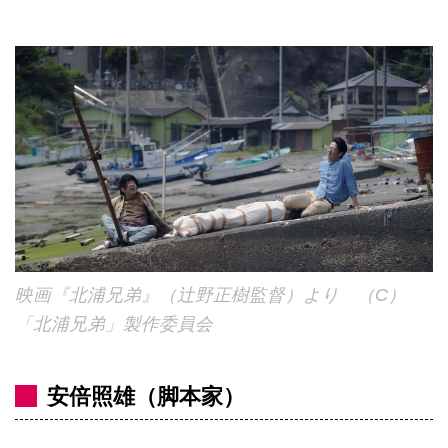
映画『北浦兄弟』（辻野正樹監督）より （C）
「北浦兄弟」製作委員会
安倍照雄（脚本家）