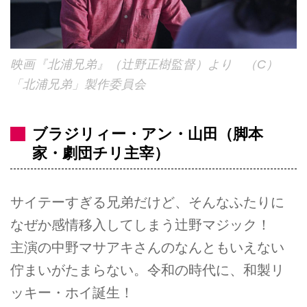
映画『北浦兄弟』（辻野正樹監督）より （C）
「北浦兄弟」製作委員会
ブラジリィー・アン・山田（脚本
家・劇団チリ主宰）
サイテーすぎる兄弟だけど、そんなふたりに
なぜか感情移入してしまう辻野マジック！
主演の中野マサアキさんのなんともいえない
佇まいがたまらない。令和の時代に、和製リ
ッキー・ホイ誕生！