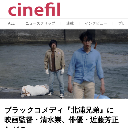
ALL
ニュースクリップ
連載
インタビュー
プレ
ブラックコメディ『北浦兄弟』に
映画監督・清水崇、俳優・近藤芳正