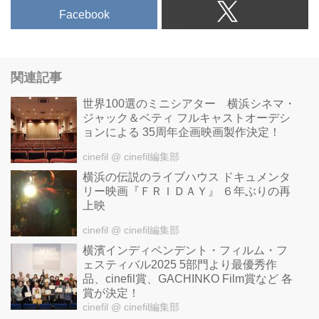
Facebook
関連記事
世界100選のミニシアター 横浜シネマ・
ジャック＆ベティ フルキャストオーデシ
ョンによる 35周年企画映画製作決定！
cinefil
@ cinefil編集部
横浜の伝説のライブハウス ドキュメンタ
リー映画『ＦＲＩＤＡＹ』 ６年ぶりの再
上映
cinefil
@ cinefil編集部
横濱インディペンデント・フィルム・フ
ェスティバル2025 5部門より最優秀作
品、cinefil賞、GACHINKO Film賞など 各
賞が決定！
cinefil
@ cinefil編集部