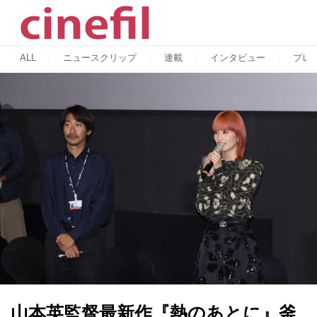
ALL
ニュースクリップ
連載
インタビュー
プレ
山本英監督最新作『熱のあとに』釜