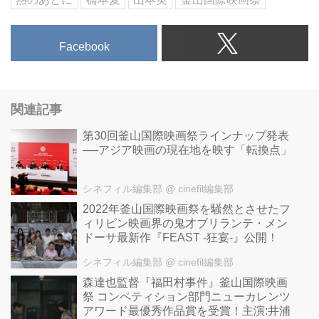
Facebook
関連記事
第30回釜山国際映画祭ラインナップ発表
──アジア映画の現在地を映す「転換点」
シネフィル編集部
@ cinefil編集部
2022年釜山国際映画祭を騒然とさせたフ
ィリピン映画界の鬼才ブリランテ・メン
ドーサ最新作『FEAST -狂宴-』公開！
シネフィル編集部
@ cinefil編集部
森達也監督『福田村事件』釜山国際映画
祭 コンペティション部門ニューカレンツ
アワード最優秀作品賞を受賞！主演:井浦