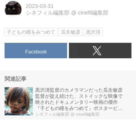
2023-03-31
シネフィル編集部
@
cinefil編集部
子どもの瞳をみつめて
瓜生敏彦
黒沢清
Facebook
関連記事
黒沢清監督のカメラマンだった瓜生敏彦
監督が捉え続けた、ストイックな映像で
映されたドキュメンタリー映画の傑作
『子どもの瞳をみつめて』ポスタービジ
ュアル・予告解禁！
シネフィル編集部
@ cinefil編集部