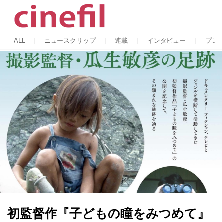
ALL
ニュースクリップ
連載
インタビュー
プレ
初監督作『子どもの瞳をみつめて』