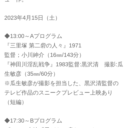
2023年4月15日（土）
◆13:00～Aプログラム
『三里塚 第二砦の人々』1971
監督；小川紳介（16㎜/143分）
『神田川淫乱戦争』1983監督:黒沢清 撮影:瓜
生敏彦（35㎜/60分）
※瓜生敏彦が撮影を担当した、黒沢清監督の
テレビ作品のスニークプレビュー上映あり
（短編）
◆17:30～Bプログラム