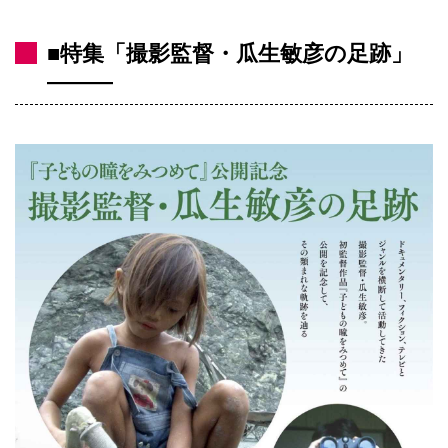
■特集「撮影監督・瓜生敏彦の足跡」
―――