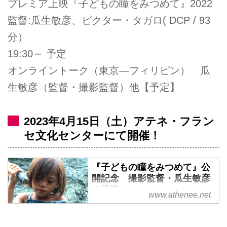
プレミア上映『子どもの瞳をみつめて』2022
監督:瓜生敏彦、ビクター・タガロ( DCP / 93
分）
19:30～ 予定
オンライントーク（東京―フィリピン） 瓜
生敏彦（監督・撮影監督）他【予定】
2023年4月15日（土）アテネ・フラン
セ文化センターにて開催！
『子どもの瞳をみつめて』公
開記念 撮影監督・瓜生敏彦
の足跡
www.athenee.net