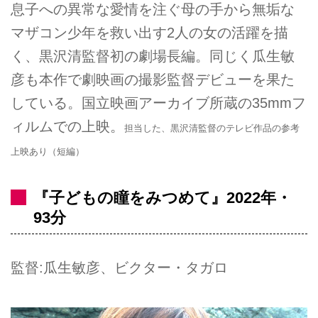
息子への異常な愛情を注ぐ母の手から無垢な
マザコン少年を救い出す2人の女の活躍を描
く、黒沢清監督初の劇場長編。同じく瓜生敏
彦も本作で劇映画の撮影監督デビューを果た
している。国立映画アーカイブ所蔵の35mmフ
ィルムでの上映。
担当した、黒沢清監督のテレビ作品の参考
上映あり（短編）
『子どもの瞳をみつめて』2022年・
93分
監督:瓜生敏彦、ビクター・タガロ