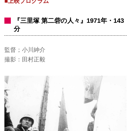
■上映プログラム
『三里塚 第二砦の人々』1971年・143
分
監督；小川紳介
撮影：田村正毅