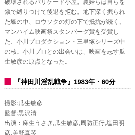
破壊されるバリケード小屋。農婦らは自らを
鎖で縛りつけて後退を拒む。地下深く掘られ
た壕の中、ロウソクの灯の下で抵抗が続く。
マンハイム映画祭スタンバーグ賞を受賞し
た、小川プロダクション・三里塚シリーズ中
の核。小川プロとの出会いは、映画を志す瓜
生敏彦の原点となった。
『神田川淫乱戦争』1983年・60分
撮影:瓜生敏彦
監督:黒沢清
出演：麻生うさぎ,瓜生敏彦,周防正行,塩田明
彦,美野真琴