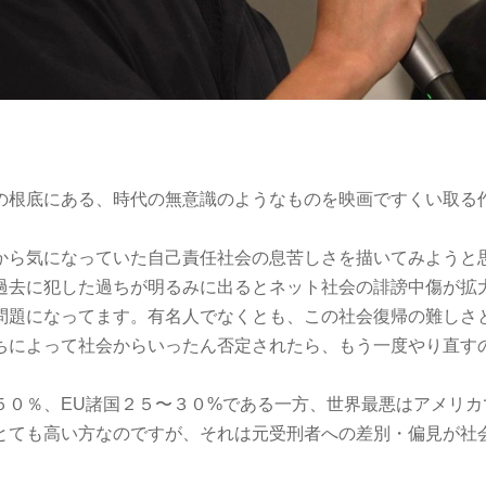
の根底にある、時代の無意識のようなものを映画ですくい取る
ら気になっていた自己責任社会の息苦しさを描いてみようと
去に犯した過ちが明るみに出るとネット社会の誹謗中傷が拡
問題になってます。有名人でなくとも、この社会復帰の難しさ
ちによって社会からいったん否定されたら、もう一度やり直す
０％、EU諸国２５〜３０%である一方、世界最悪はアメリカ
ても高い方なのですが、それは元受刑者への差別・偏見が社