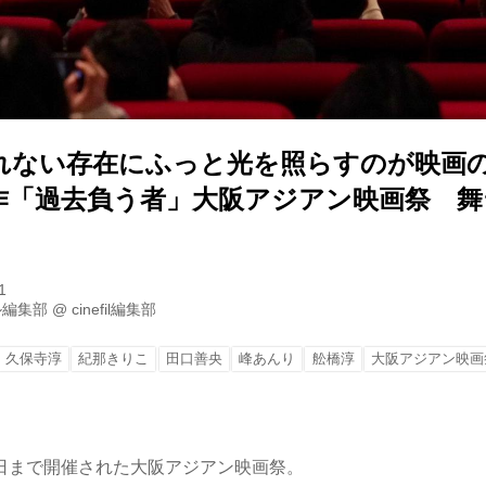
れない存在にふっと光を照らすのが映画
作「過去負う者」大阪アジアン映画祭 舞
1
ル編集部
@
cinefil編集部
久保寺淳
紀那きりこ
田口善央
峰あんり
舩橋淳
大阪アジアン映画
日まで開催された大阪アジアン映画祭。