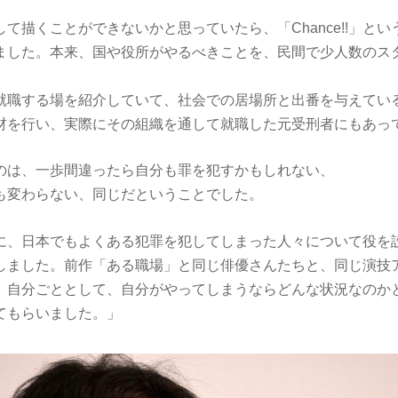
て描くことができないかと思っていたら、「Chance!!」と
ました。本来、国や役所がやるべきことを、民間で少人数のス
就職する場を紹介していて、社会での居場所と出番を与えてい
材を行い、実際にその組織を通して就職した元受刑者にもあっ
のは、一歩間違ったら自分も罪を犯すかもしれない、
も変わらない、同じだということでした。
に、日本でもよくある犯罪を犯してしまった人々について役を
しました。前作「ある職場」と同じ俳優さんたちと、同じ演技
、自分ごととして、自分がやってしまうならどんな状況なのか
てもらいました。」