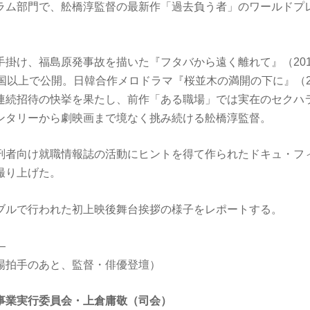
ラム部門で、舩橋淳監督の最新作「過去負う者」のワールドプ
手掛け、福島原発事故を描いた『フタバから遠く離れて』（20
国以上で公開。日韓合作メロドラマ『桜並木の満開の下に』（2
連続招待の快挙を果たし、前作「ある職場」では実在のセクハ
ンタリーから劇映画まで境なく挑み続ける舩橋淳監督。
刑者向け就職情報誌の活動にヒントを得て作られたドキュ・フ
撮り上げた。
ブルで行われた初上映後舞台挨拶の様子をレポートする。
―
場拍手のあと、監督・俳優登壇）
事業実行委員会・上倉庸敬（司会）