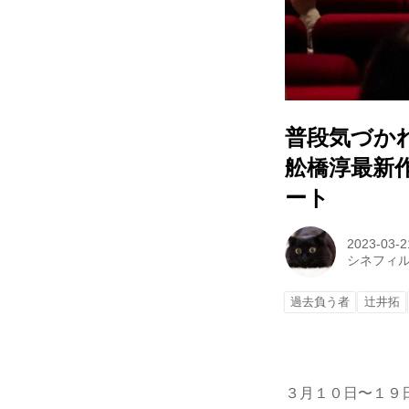
普段気づか
舩橋淳最新
ート
2023-03-2
シネフィ
過去負う者
辻井拓
３月１０日〜１９