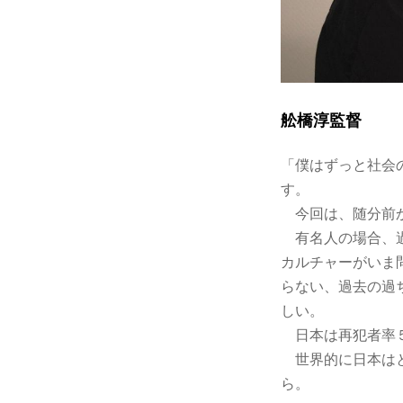
舩橋淳監督
「僕はずっと社会
す。
今回は、随分前か
有名人の場合、過
カルチャーがいま
らない、過去の過
しい。
日本は再犯者率５
世界的に日本はと
ら。