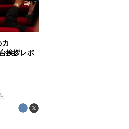
の力
台挨拶レポ
祭