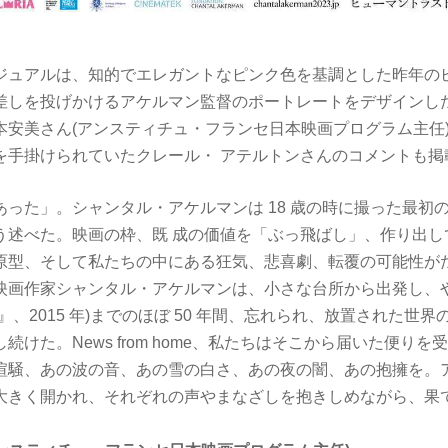
ジュアルは、知的でエレガントなピンク色を基調とした昨年のヒ
しを投げかけるアケルマン監督のポートレートをデザイン
安美さん(アンスティチュ・フランセ日本映画プログラム主任
を手掛けられていたクレール・ アテルトンさんのコメントも掲
あった」。シャンタル・アケルマンは 18 歳の時に撮った最初
う述べた。映画の枠、既 成の価値を「ぶっ飛ばし」、作り出し
原型、そして私たちの中にある狂気、悲喜劇、転覆の可能性がた
映画作家シャンタル・アケルマンは、小さな台所から出発し、
movie』、2015 年)までのほぼ 50 年間、忘れられ、放置された
続けた。News from home、私たちはそこから届いた便り
喧騒、あの波の音、あの雪の白さ、あの夜の闇、あの抱擁を。
大きく開かれ、それぞれの声やまなざしを抱きしめながら、果