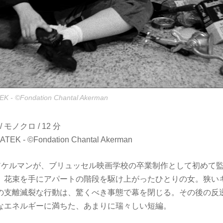
EK - ©Fondation Chantal Akerman
ー / モノクロ / 12 分
MATEK - ©Fondation Chantal Akerman
ったアケルマンが、ブリュッセル映画学校の卒業制作として初め
。花束を手にアパートの階段を駆け上がったひとりの女。狭い
支離滅裂な行動は、驚くべき事態で幕を閉じる。その後の
なエネルギーに満ちた、あまりに瑞々しい短編。