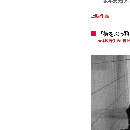
────坂本安美(
上映作品
『街をぶっ飛ば
★本映画祭での初上