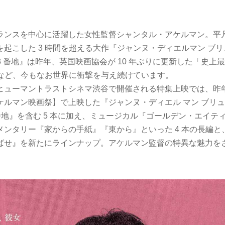
、フランスを中心に活躍した女性監督シャンタル・アケルマン。平
こした 3 時間を超える大作『ジャンヌ・ディエルマン ブリュ
3 番地』は昨年、英国映画協会が 10 年ぶりに更新した「史上最
れるなど、今もなお世界に衝撃を与え続けています。
よりヒューマントラストシネマ渋谷で開催される特集上映では、
マン映画祭】で上映した『ジャンヌ・ディエル マン ブリュ
番地』を含む 5 本に加え、ミュージカル『ゴールデン・エイテ
メンタリー『家からの手紙』『東から』といった 4 本の長編と
ばせ』を新たにラインナップ。アケルマン監督の特異な魅力
。