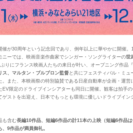
催が30周年という記念回であり、例年以上に華やかに開催。12/
モニーでは、映画音楽作曲家でシンガー・ソングライターの
世
ぶりにフランス映画人たちの来日が叶い、オープニング作品『EIF
リス、マルタン・ブルブロン監督
と共にフェスティバル・ミュ
た。また、本映画祭の特別協賛である日産自動車が企画・運営
めたEV限定のドライブインシアターも同日に開催。観客は拍手
てゲストを出迎え、日本でもっとも環境に優しいドライブイン
品も含む
長編
10
作品、短編
6
作品の計
11
本の上映（短編
6
作品は
ち、
9
作品が満員御礼。