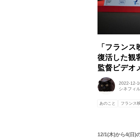
「フランス映
復活した観
監督ビデオ
2022-12-1
シネフィ
あのこと
フランス
12/1(
木
)
から
4(
日
)