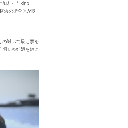
わったkino
、横浜の街全体が映
との対比で最も票を
予期せぬ妊娠を軸に