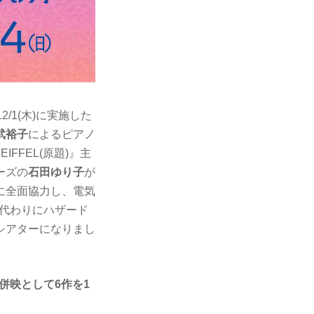
1(木)に実施した
武裕子
によるピアノ
FEL(原題)』主
ーズの
石田ゆり子
が
に全面協力し、電気
の代わりにハザード
シアターになりまし
併映として
6
作を
1