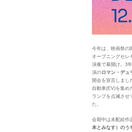
今年は、映画祭の開
オープニングセレ
演奏で幕開け。3年
演の
ロマン・デュ
開会を宣言しまし
自動車(EV)を集
ランプを点滅させ
た。
会期中は未配給作
本とみなす）のう