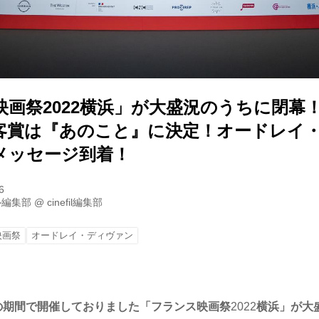
画祭2022横浜」が大盛況のうちに閉幕
客賞は『あのこと』に決定！オードレイ
メッセージ到着！
6
ル編集部
@
cinefil編集部
映画祭
オードレイ・ディヴァン
の期間で開催しておりました「フランス映画祭
2022
横浜」が大