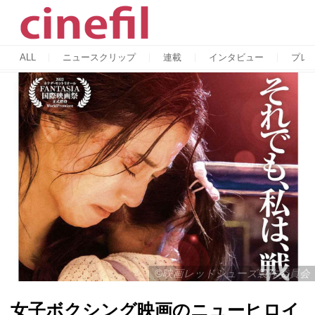
ALL
ニュースクリップ
連載
インタビュー
プレ
©映画レッドシューズ製作委員会
女子ボクシング映画のニューヒロイ