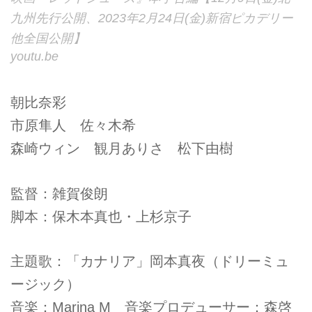
九州先行公開、2023年2月24日(金)新宿ピカデリー
他全国公開】
youtu.be
朝比奈彩
市原隼人 佐々木希
森崎ウィン 観月ありさ 松下由樹
監督：雑賀俊朗
脚本：保木本真也・上杉京子
主題歌：「カナリア」岡本真夜（ドリーミュ
ージック）
音楽：Marina M 音楽プロデューサー：森啓