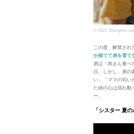
© 2021 Shanghai Lian
この度、解禁され
か捨てて弟を育て
弟は「肉まん食べ
日。しかし、弟の
い」「ママの匂い
た姉の心は揺れ動
ー。
「シスター 夏の