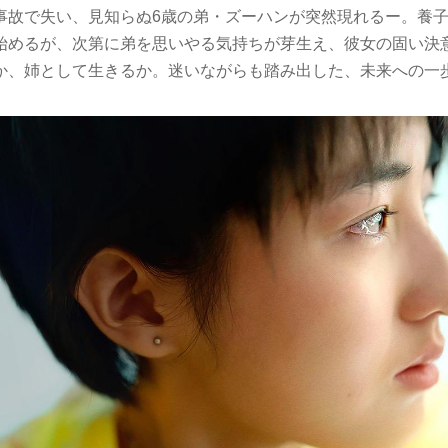
事故で失い、見知らぬ6歳の弟・ズーハンが突然現れるー。養
始めるが、次第に弟を思いやる気持ちが芽生え、彼女の固い決
か、姉として生きるか。迷いながらも踏み出した、未来への一