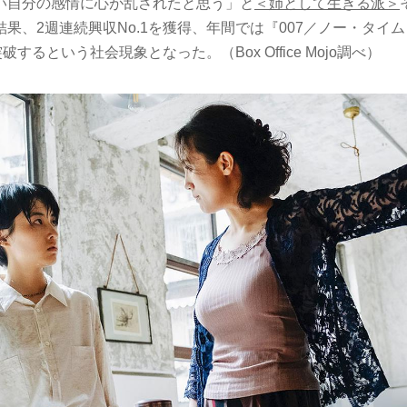
い自分の感情に心が乱されたと思う」と
＜姉として生きる派＞
果、2週連続興収No.1を獲得、年間では『007／ノー・タイ
破するという社会現象となった。（Box Office Mojo調べ）