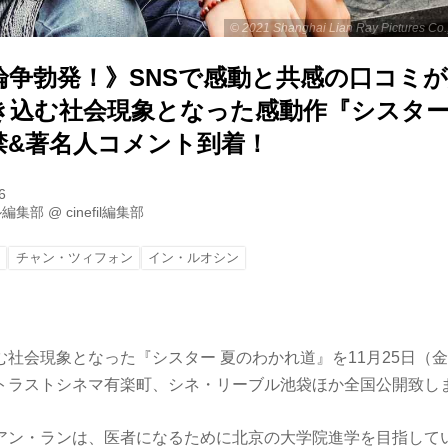
© 2021 Shanghai Lian Ray Pictures Co.,
論争勃発！》SNSで感動と共感の口コミ
き込む社会現象となった感動作『シスター
禁&著名人コメント到着！
6
ル編集部
@
cinefil編集部
道
チャン・ツィフォン
イン・ルオシン
む社会現象となった『シスター 夏のわかれ道』を11月25日（
トラストシネマ有楽町、シネ・リーブル池袋ほか全国公開致し
アン・ランは、医者になるために北京の大学院進学を目指して