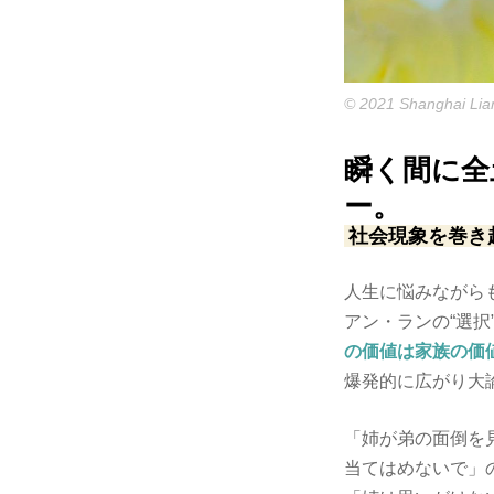
© 2021 Shanghai Lian
瞬く間に全
ー。
社会現象を巻き
人生に悩みながら
アン・ランの“選
の価値は家族の価
爆発的に広がり大
「姉が弟の面倒を
当てはめないで」