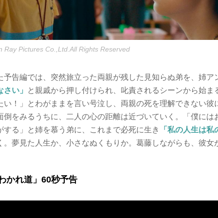
 Ray Pictures Co.,Ltd.All Rights Reserved
た予告編では、突然旅立った両親が残した見知らぬ弟を、姉ア
なさい」
と親戚から押し付けられ、叱責されるシーンから始ま
たい！」とわがままを言い号泣し、両親の死を理解できない彼
面倒をみるうちに、二人の心の距離は近づいていく。「僕には
がする」と姉を慕う弟に、これまで必死に生き
「私の人生は私
く。夢見た人生か、小さなぬくもりか。葛藤しながらも、彼女
わかれ道」60秒予告