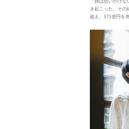
「姉は思いがけな
き起こった。その結
超え、171億円を突