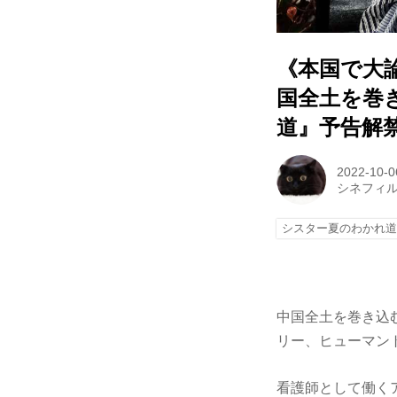
《本国で大
国全土を巻
道』予告解
2022-10-0
シネフィ
シスター夏のわかれ
中国全土を巻き込
リー、ヒューマン
看護師として働く