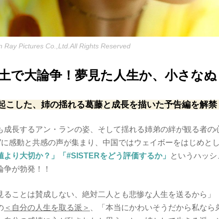
 Ray Pictures Co.,Ltd.All Rights Reserved
土で大論争！夢見た人生か、小さなぬ
起こした、姉の揺れる葛藤と成長を描いた予告編を解禁
も成長するアン・ランの姿、そして揺れる姉弟の絆が観る者の
択”に感動と共感の声が集まり、中国ではウェイボーをはじめとし
値より大切か？」「
#SISTER
をどう評価するか」
というハッシ
論争が勃発！！
見ることは賛成しない、絶対二人とも悲惨な人生を送るから」
の
＜自分の人生を取る派＞
、「本当にかわいそうだから私なら