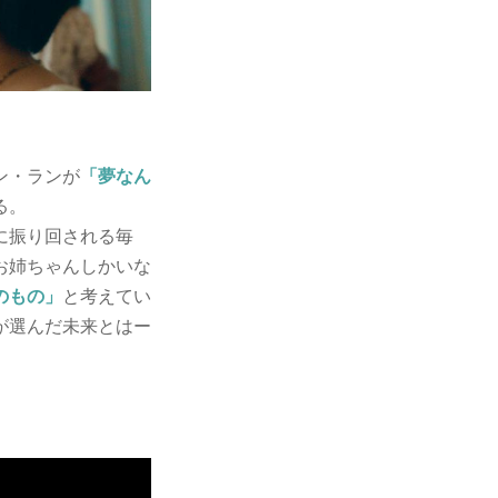
ン・ランが
「夢なん
る。
に振り回される毎
お姉ちゃんしかいな
のもの」
と考えてい
が選んだ未来とはー