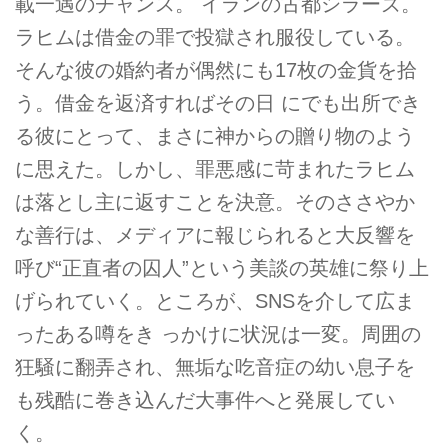
載一遇のチャンス。 イランの古都シラーズ。
ラヒムは借金の罪で投獄され服役している。
そんな彼の婚約者が偶然にも17枚の金貨を拾
う。借金を返済すればその日 にでも出所でき
る彼にとって、まさに神からの贈り物のよう
に思えた。しかし、罪悪感に苛まれたラヒム
は落とし主に返すことを決意。そのささやか
な善行は、メディアに報じられると大反響を
呼び“正直者の囚人”という美談の英雄に祭り上
げられていく。ところが、SNSを介して広ま
ったある噂をき っかけに状況は一変。周囲の
狂騒に翻弄され、無垢な吃音症の幼い息子を
も残酷に巻き込んだ大事件へと発展してい
く。