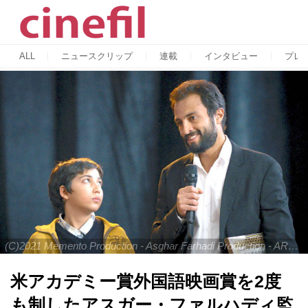
ALL
ニュースクリップ
連載
インタビュー
プレ
(C)2021 Memento Production - Asghar Farhadi Production - ARTE France Cinema
米アカデミー賞外国語映画賞を2度
も制したアスガー・ファルハディ監