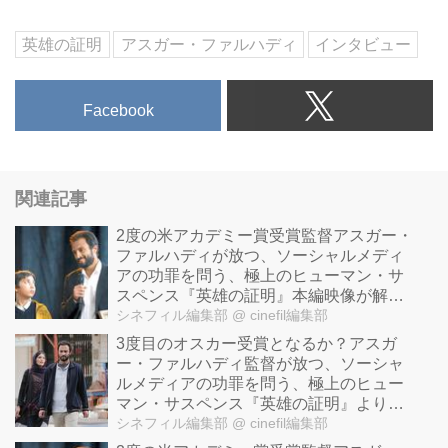
英雄の証明
アスガー・ファルハディ
インタビュー
Facebook
関連記事
2度の米アカデミー賞受賞監督アスガー・
ファルハディが放つ、ソーシャルメディ
アの功罪を問う、極上のヒューマン・サ
スペンス『英雄の証明』本編映像が解
禁！
シネフィル編集部
@ cinefil編集部
3度目のオスカー受賞となるか？アスガ
ー・ファルハディ監督が放つ、ソーシャ
ルメディアの功罪を問う、極上のヒュー
マン・サスペンス『英雄の証明』より場
面写真が一挙解禁！
シネフィル編集部
@ cinefil編集部