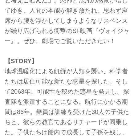
と考えこむんだ」
。恐怖と混沌の感覚が増し
てゆき、人間の本能が解き放たれ、思わず座
席から腰を浮かしてしまうようなサスペンス
が繰り広げられる衝撃のSF映画『ヴォイジャ
ー』。ぜひ、劇場でご覧いただきたい！
【STORY】
地球温暖化による飢饉が人類を襲い、科学者
たちは居住可能な新たな惑星を探した。そし
て2063年。可能性を秘めた惑星を発見し、探
査隊を派遣することになる。航行にかかる期
間は86年。乗員は訓練を受けた30人の子供た
ちと、彼らの教官であるリチャードが同乗し
た。子供たちは船内で成長して子孫を残し、