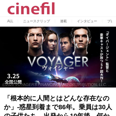
ALL
ニュースクリップ
連載
インタビュー
プレ
Ⓒ2020 VOYAGERS FINANCING AND DISTRIBUTION, LLC. ALL RIGHTS RESERVED.
「根本的に人間とはどんな存在なの
か」-惑星到着まで86年。乗員は30人
の子供たち。出発から10年後、何か