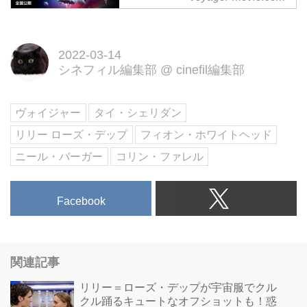
惑星到着まで86年。乗員は30人
の子供たち。出発から10年後、何
かが起こる―。「ダイバージェン
2022-03-14
ト」監督と豪華キャストが放つ
シネフィル編集部
@
cinefil編集部
SF超大作！！3/25（金）より、
全国ロードショー
ヴォイジャー
タイ・シェリダン
リリー ローズ・デップ
フィオン・ホワイトヘッド
ニール・バーガー
コリン・ファレル
Facebook
関連記事
リリー＝ローズ・デップが宇宙服でクル
クル踊るキュートなオフショットも！惑