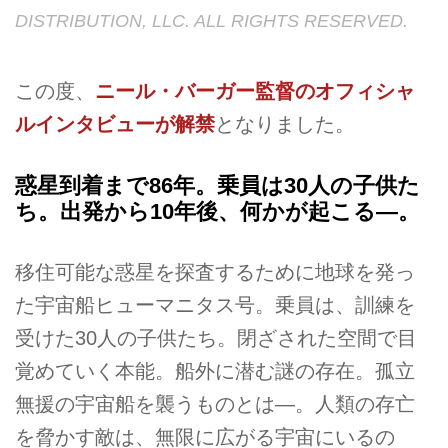
DISTRIBUTION, LLC. ALL RIGHTS RESERVED.
この度、
ニール・バーガー監督のオフィシャ
ルインタビューが解禁
となりました。
惑星到着まで86年。乗員は30人の子供た
ち。出発から10年後、何かが起こる―。
移住可能な惑星を探査するために地球を発っ
た宇宙船ヒューマニタス号。乗員は、訓練を
受けた30人の子供たち。閉ざされた空間で目
覚めていく本能。船外に潜む謎の存在。孤立
無援の宇宙船を襲うものとは―。人類の存亡
を脅かす敵は、無限に広がる宇宙にいるの