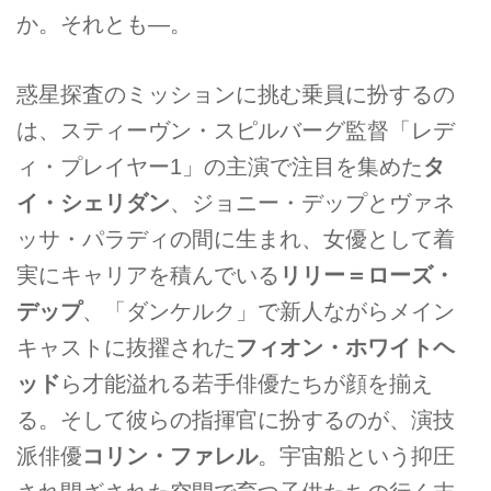
か。それとも―。
惑星探査のミッションに挑む乗員に扮するの
は、スティーヴン・スピルバーグ監督「レデ
ィ・プレイヤー1」の主演で注目を集めた
タ
イ・シェリダン
、ジョニー・デップとヴァネ
ッサ・パラディの間に生まれ、女優として着
実にキャリアを積んでいる
リリー＝ローズ・
デップ
、「ダンケルク」で新人ながらメイン
キャストに抜擢された
フィオン・ホワイトヘ
ッド
ら才能溢れる若手俳優たちが顔を揃え
る。そして彼らの指揮官に扮するのが、演技
派俳優
コリン・ファレル
。宇宙船という抑圧