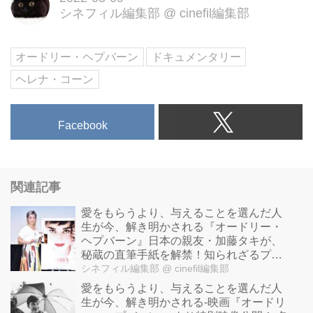
シネフィル編集部
@
cinefil編集部
オードリー・ヘプバーン
ドキュメンタリー
ヘレナ・コーン
Facebook
関連記事
愛をもらうより、与えることを選んだ人
生が今、解き明かされる『オードリー・
ヘプバーン』日本の親友・加藤タキが、
秘蔵の直筆手紙を解禁！知られざるプラ
イベートの交流秘話を語る！
シネフィル編集部
@ cinefil編集部
愛をもらうより、与えることを選んだ人
生が今、解き明かされる-映画『オードリ