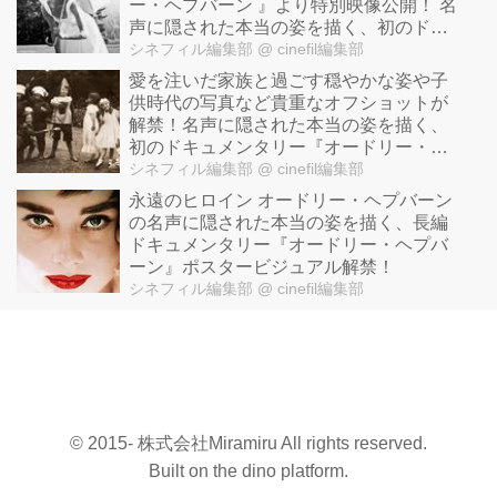
ー・ヘプバーン 』より特別映像公開！ 名
声に隠された本当の姿を描く、初のドキ
ュメンタリー
シネフィル編集部
@ cinefil編集部
愛を注いだ家族と過ごす穏やかな姿や子
供時代の写真など貴重なオフショットが
解禁！名声に隠された本当の姿を描く、
初のドキュメンタリー『オードリー・ヘ
プバーン』
シネフィル編集部
@ cinefil編集部
永遠のヒロイン オードリー・ヘプバーン
の名声に隠された本当の姿を描く、長編
ドキュメンタリー『オードリー・ヘプバ
ーン』ポスタービジュアル解禁！
シネフィル編集部
@ cinefil編集部
© 2015- 株式会社Miramiru All rights reserved.
Built on
the dino platform
.