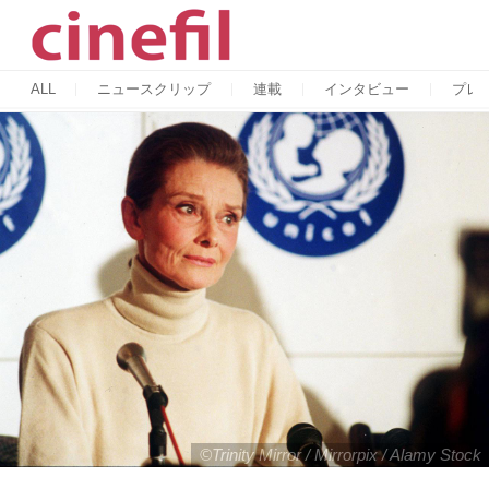
ALL
ニュースクリップ
連載
インタビュー
プレ
©Trinity Mirror / Mirrorpix / Alamy Stock