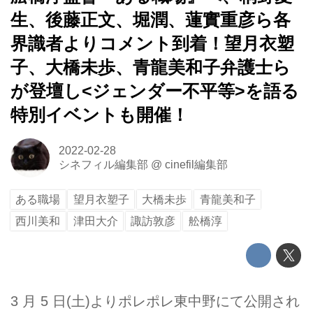
生、後藤正文、堀潤、蓮實重彦ら各
界識者よりコメント到着！望月衣塑
子、大橋未歩、青龍美和子弁護士ら
が登壇し<ジェンダー不平等>を語る
特別イベントも開催！
2022-02-28
シネフィル編集部
@
cinefil編集部
ある職場
望月衣塑子
大橋未歩
青龍美和子
西川美和
津田大介
諏訪敦彦
舩橋淳
3 月 5 日(土)よりポレポレ東中野にて公開され