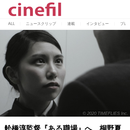
ALL
ニュースクリップ
連載
インタビュー
プレ
© 2020 TIMEFLIES Inc.
舩橋淳監督『ある職場』へ、桐野夏