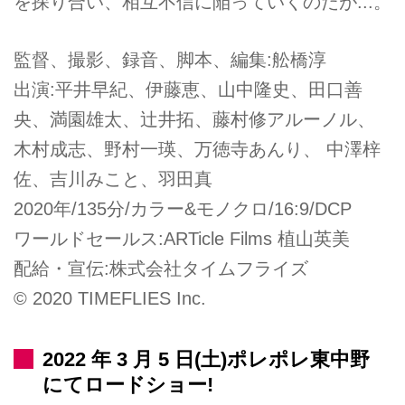
を探り合い、相互不信に陥っていくのだが...。
監督、撮影、録音、脚本、編集:舩橋淳
出演:平井早紀、伊藤恵、山中隆史、田口善
央、満園雄太、辻井拓、藤村修アルーノル、
木村成志、野村一瑛、万徳寺あんり、 中澤梓
佐、吉川みこと、羽田真
2020年/135分/カラー&モノクロ/16:9/DCP
ワールドセールス:ARTicle Films 植山英美
配給・宣伝:株式会社タイムフライズ
© 2020 TIMEFLIES Inc.
2022 年 3 月 5 日(土)ポレポレ東中野
にてロードショー!