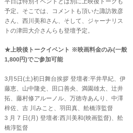
平日は特別イベントとは別に上映後トークも
予定。そこでは、コメントも頂いた諏訪敦彦
さん、西川美和さん、そして、ジャーナリス
トの津田大介さんらも登壇予定。
★上映後トークイベント ※映画料金のみ(一般
1,800円)でご参加可能
3月5日(土)初日舞台挨拶 登壇者:平井早紀、伊
藤恵、山中隆史、田口善央、満園雄太、辻井
拓、藤村修アルーノル、万徳寺あんり、中澤
梓佐、吉 川みこと、羽田真、舩橋淳監督
3 月 7 日(月) 登壇者:西川美和(映画監督)、舩
橋淳監督