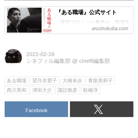
『ある職場』公式サイト
「密室で起こった事件は、職場全
arushokuba.com
体を巻き込みやがてＳＮＳへ —
無意識の悪意に取り囲まれ孤立す
る被害者は、それでも〝ここ〟で
2022-02-28
生きていく。」実在したセクシャ
シネフィル編集部
@
cinefil編集部
ル・ハラスメント事件に基づき、
その後日談として創作されたフィ
クション 舩橋淳監督『ある職
ある職場
望月衣塑子
大橋未歩
青龍美和子
場』2022/3/5 ポレポレ東中野ほか
西川美和
津田大介
諏訪敦彦
舩橋淳
全国順次公開
Facebook