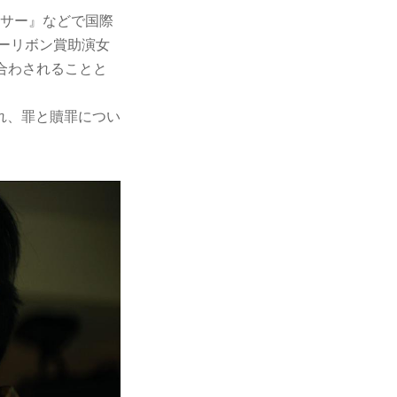
ボクサー』などで国際
ルーリボン賞助演女
合わされることと
れ、罪と贖罪につい