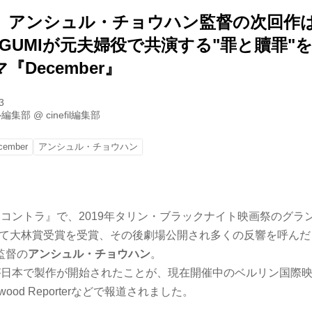
」アンシュル・チョウハン監督の次回作
GUMIが元夫婦役で共演する"罪と贖罪"
December』
3
ル編集部
@
cinefil編集部
cember
アンシュル・チョウハン
『コントラ』で、2019年タリン・ブラックナイト映画祭のグラ
0) にて大林賞受賞を受賞、その後劇場公開され多くの反響を呼ん
監督の
アンシュル・チョウハン
。
が日本で製作が開始されたことが、現在開催中のベルリン国際
ywood Reporterなどで報道されました。