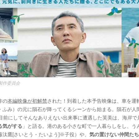
」製作委員会
作の
本編映像が初解禁
された！到着した本予告映像は、車を運
・ふみ）の元に隕石が降ってくるシーンから始まる。隕石が人
を目前にしてそんなありえない出来事に遭遇した芙美は、海岸で
る気がする
」と語る。港のある小さな町で一人暮らしをし、う
藤汰鷹[さいとう・たいよう]※子役）や、
気の置けない仲間たち