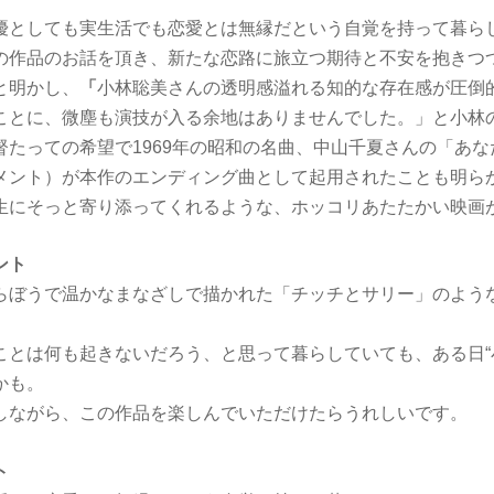
優としても実生活でも恋愛とは無縁だという自覚を持って暮ら
の作品のお話を頂き、新たな恋路に旅立つ期待と不安を抱きつ
と明かし、
「
小林聡美さんの透明感溢れる知的な存在感が圧倒
ことに、微塵も演技が入る余地はありませんでした。」と小林
督たっての希望で1969年の昭和の名曲、中山千夏さんの「あ
メント）が本作のエンディング曲として起用されたことも明ら
生にそっと寄り添ってくれるような、ホッコリあたたかい映画
ント
らぼうで温かなまなざしで描かれた「チッチとサリー」のよう
ことは何も起きないだろう、と思って暮らしていても、ある日“
かも。
しながら、この作品を楽しんでいただけたらうれしいです。
ト