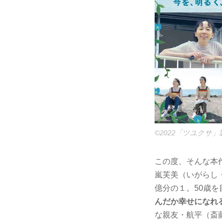
©2022「ツユクサ
この度、そんな本
嵐芙美（いがらし
億分の１。50歳
んだか幸せになれ
な親友・航平（斎