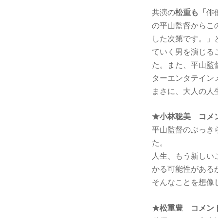
共演の
松重も「
俳
の平山監督からこ
した次第です。」
ていく男を演じる
た。また、平山監
ターエンタテイン
まさに、大人の人
★小林聡美 コメ
平山監督のぶっき
た。
人生、もう新しい
かる可能性がある
そんなことを想像
★松重豊 コメン