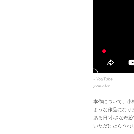
- YouTube
youtu.be
本作について、小
ような作品になり
ある日“小さな奇
いただけたらうれ