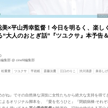
©20
聡美×平山秀幸監督！今日を明るく、楽し
る“大人のおとぎ話”『ツユクサ』本予告
0
ル編集部
@
cinefil編集部
松重豊
ツユクサ
平岩紙
斎藤汰鷹
江口のりこ
渋川清彦
泉谷し
めがね』でその自然体な演技に女性たちから絶大な支持を得て
によるオリジナル脚本を、『愛を乞うひと』『閉鎖病棟-それぞ