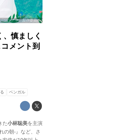
22「ツユクサ」製作委員会
く、慎ましく
＆コメント到
げる
ベンガル
きた
小林聡美
を主演
れの朝-』など、さ