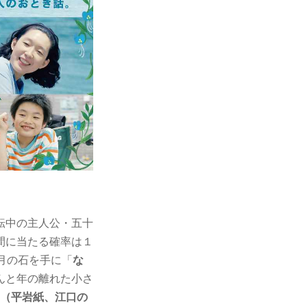
転中の主人公・五十
間に当たる確率は１
月の石を手に「
な
んと年の離れた小さ
（平岩紙、江口の