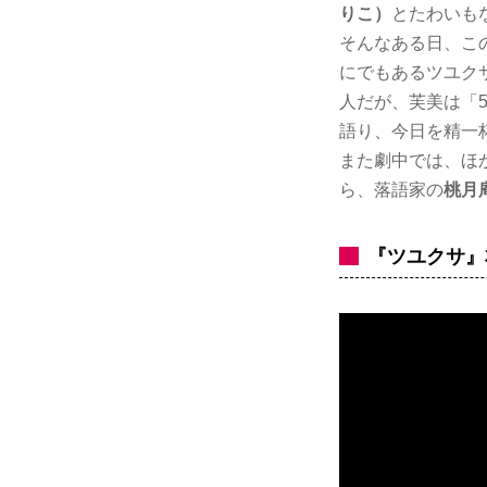
りこ）
とたわいも
そんなある日、こ
にでもあるツユク
人だが、芙美は「
語り、今日を精一
また劇中では、ほ
ら、落語家の
桃月
『ツユクサ』