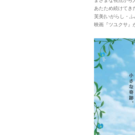
まざまな視点から
あたため続けてき
芙美(いがらし・ふ
映画『ツユクサ』が