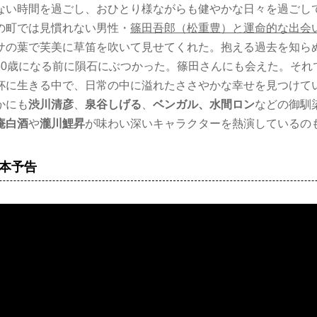
ない時間を過ごし、おひとり様ながらも健やかな日々を過ごし
の町では見慣れない男性・
篠田吾郎（松重豊）
と運命的な出会
サの葉で芙美に草笛を吹いて見せてくれた。抱える過去を知ら
50歳になる前に隕石にぶつかった。篠田さんにも会えた。それ
杯に生きる中で、日常の中に溢れたささやかな幸せを見つけて
かにも
渋川清彦
、
泉谷しげる
、
ベンガル、水間ロン
などの御馴
庵白酒
や
瀧川鯉昇
が味わい深いキャラクターを熱演しているの
本予告