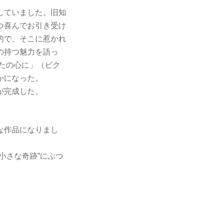
していました。旧知
つ喜んでお引き受け
的で、そこに惹かれ
の持つ魅力を語っ
なたの心に」（ビク
かになった。
が完成した。
な作品になりまし
小さな奇跡”にぶつ