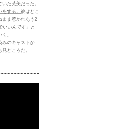
ていた芙美だった。
いをする。
彼はどこ
ぬまま惹かれあう2
でいいんです」と
いく。
染みのキャストか
も見どころだ。