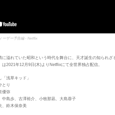
ー予告編 - Netflix
情に溢れていた昭和という時代を舞台に、天才誕生の知られざる秘話
は2021年12月9日(木)よりNetflixにて全世界独占配信。
し「浅草キッド」
ひとり
楽優弥
、中島歩、古澤裕介、小牧那凪、大島蓉子
夫、鈴木保奈美