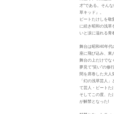
才”である。そんな
草キッド』。
ビートたけしを敬
に続き昭和の浅草
いと涙に溢れる青
舞台は昭和40年代
座に飛び込み、
舞台の上だけで
夢見て“笑い”の修
間を席巻した大人気
「幻の浅草芸人」
て芸人・ビートたけ
そしてこの度、たけ
が解禁となった!