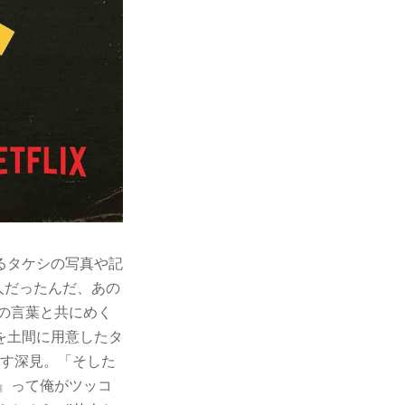
゙るタケシの写真や記
だったんだ、あの
敬の言葉と共にめく
を土間に用意したタ
差す深見。「そした
』って俺がツッコ