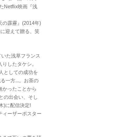
etflix映画『浅
霹靂』(2014年)
演に迎えて贈る、笑
れていた浅草フランス
入りしたタケシ。
芸人としての成功を
る一方...。お茶の
゙無かったことから
ちとの出会い、そし
木)に配信決定!
ィーザーポスター