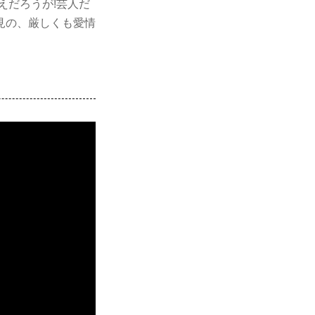
えだろうが!芸人だ
見の、厳しくも愛情