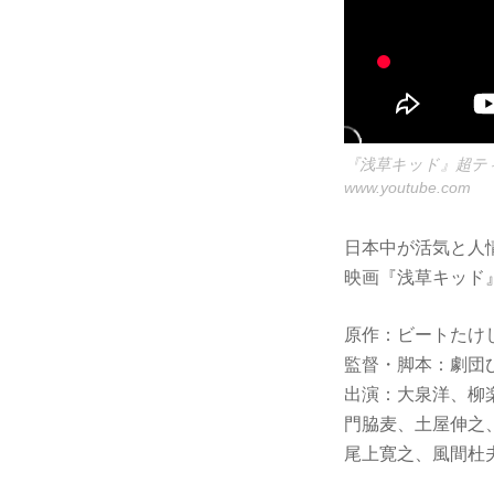
『浅草キッド』超ティーザ
www.youtube.com
日本中が活気と人
映画『浅草キッド』
原作：ビートたけ
監督・脚本：劇団
出演：大泉洋、柳
門脇麦、土屋伸之
尾上寛之、風間杜