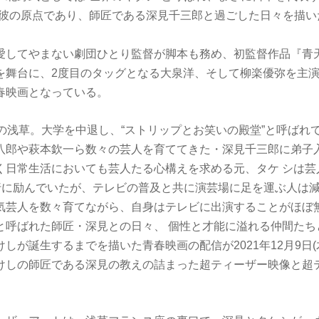
彼の原点であり、師匠である深見千三郎と過ごした日々を描いたN
愛してやまない劇団ひとり監督が脚本も務め、初監督作品『青天の
を舞台に、2度目のタッグとなる大泉洋、そして柳楽優弥を主
春映画となっている。
の浅草。大学を中退し、“ストリップとお笑いの殿堂”と呼ば
東八郎や萩本欽一ら数々の芸人を育ててきた・深見千三郎に弟子
なく日常生活においても芸人たる心構えを求める元、タケ シは
行に励んでいたが、テレビの普及と共に演芸場に足を運ぶ人は減
芸人を数々育てながら、自身はテレビに出演することがほほ
と呼ばれた師匠・深見との日々、 個性と才能に溢れる仲間た
しが誕生するまでを描いた青春映画の配信が2021年12月9日(
しの師匠である深見の教えの詰まった超ティーザー映像と超テ