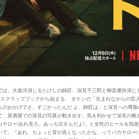
では、大泉洋演じるたけしの師匠、深見千三郎と柳楽優弥演し
のスクラップブックから始まる。 タケシの「生まれながらの芸人
のおかげでさ。すごかったんだ よ、師匠は」と深見への尊
て、居酒屋での深見の写真が動き出す。気を利かせて深見の靴
カヤロー!あれ見ろ。あっち出すんだよ!」と女性のヒールを指
いて。『あれ、ちょっと背が高くなったかな、ってバカヤロー!