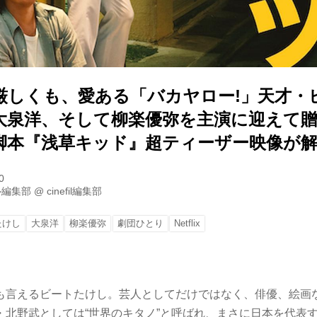
厳しくも、愛ある「バカヤロー!」天才・
大泉洋、そして柳楽優弥を主演に迎えて
脚本『浅草キッド』超ティーザー映像が
0
ル編集部
@
cinefil編集部
たけし
大泉洋
柳楽優弥
劇団ひとり
Netflix
言えるビートたけし。芸人としてだけではなく、俳優、絵画
北野武としては“世界のキタノ”と呼ばれ、まさに日本を代表す