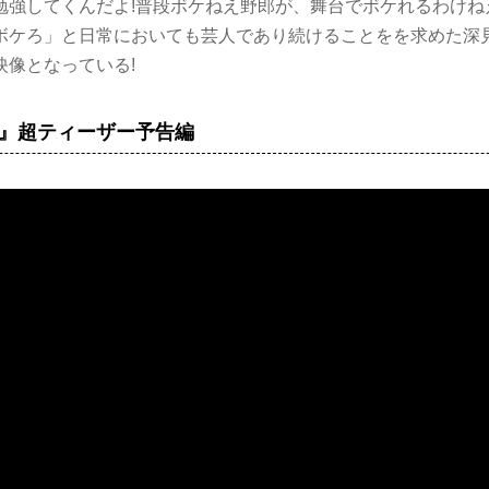
勉強してくんだよ!普段ボケねえ野郎が、舞台でボケれるわけね
ボケろ」と日常においても芸人であり続けることをを求めた深
映像となっている!
』超ティーザー予告編