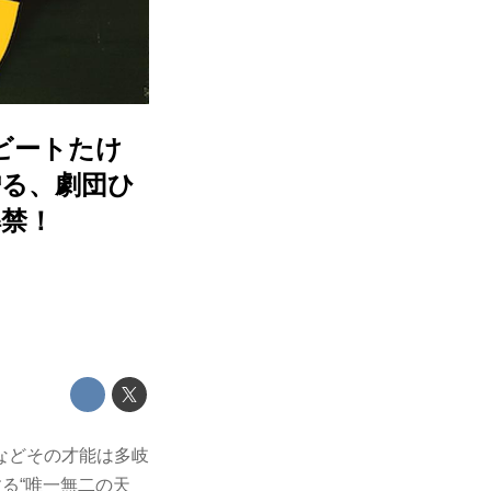
ビートたけ
贈る、劇団ひ
解禁！
などその才能は多岐
る“唯一無二の天