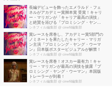
長編デビューを飾ったエメラルド・フェ
ネルがアカデミー賞脚本賞 受賞！キャリ
ー・マリガンが「キャリア最高の演技」
と絶賛を浴びる『プロミシング・ヤン
グ・ウーマン』予告が解禁！
シネフィル編集部
@ cinefil編集部
賞レースを席巻し、アカデミー賞5部門の
ノミネートを果たしたキャリー・マリガ
ン主演『プロミシング・ヤング・ウーマ
ン』日本版ポスタービジュアルが解禁！
シネフィル編集部
@ cinefil編集部
賞レースを席巻！オスカー最有力！キャ
リー・マリガンが最高の演技を披露『プ
ロミシング・ヤング・ウーマン』本国版
トレーラーが到着！
シネフィル編集部
@ cinefil編集部