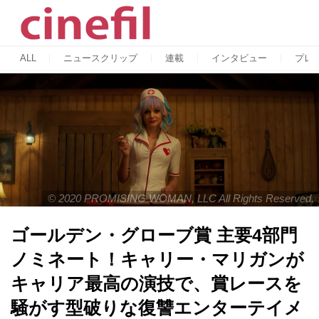
ALL
ニュースクリップ
連載
インタビュー
プレ
© 2020 PROMISING WOMAN, LLC All Rights Reserved.
ゴールデン・グローブ賞 主要4部門
ノミネート！キャリー・マリガンが
キャリア最高の演技で、賞レースを
騒がす型破りな復讐エンターテイメ