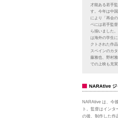
才能ある若手
す。今年は中国
により「再会の
ペには若手監督
ら揃いました。
は海外の学生に
クトされた作
スペインのカタ
藤雅也、野村
での上映も充
NARAtiv
NARAtive 
ト。監督はインター
の後、制作した作