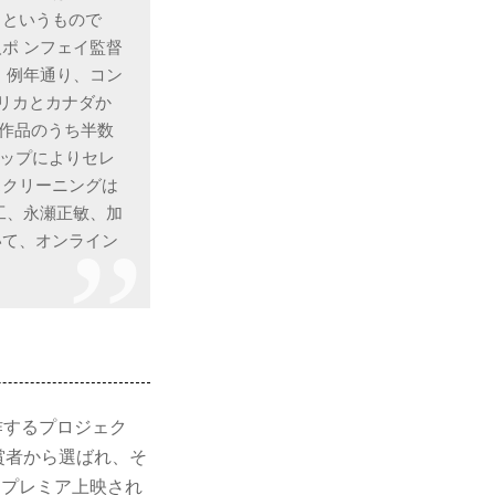
るというもので
ポ ンフェイ監督
、例年通り、コン
フリカとカナダか
た作品のうち半数
シップによりセレ
スクリーニングは
工、永瀬正敏、加
いて、オンライン
作するプロジェク
受賞者から選ばれ、そ
・プレミア上映され