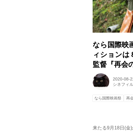
なら国際映
ィションは８
監督『再会
2020-08-2
シネフィ
なら国際映画祭
再
来たる9月18日(