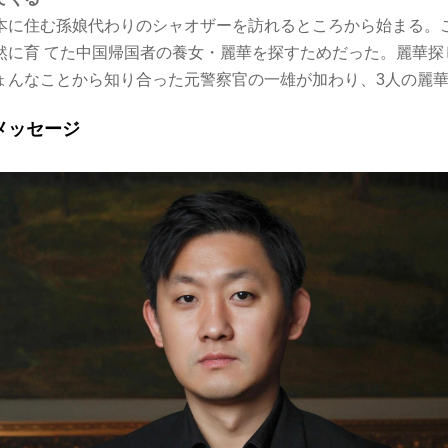
本に住む孫娘代わりのシャオザーを訪れるところから始まる。
然に育 てた中国帰国者の養女・麗華を探すためだった。麗華探
ょんなことから知り合った元警察官の一雄が加わり、3人の麗
メッセージ