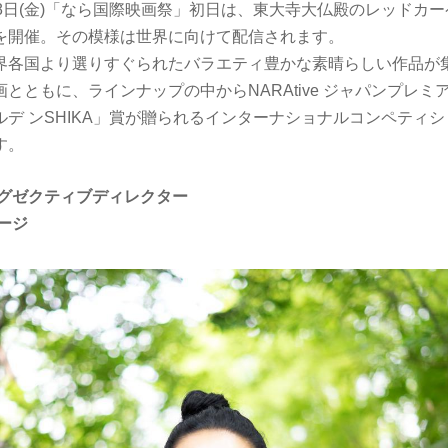
8日(金)「なら国際映画祭」初日は、東大寺大仏殿のレッドカ
を開催。その模様は世界に向けて配信されます。
界各国より選りすぐられたバラエティ豊かな素晴らしい作品が
とともに、ラインナップの中からNARAtive ジャパンプレミ
デ ンSHIKA」賞が贈られるインターナショナルコンペティ
す。
エグゼクティブディレクター
ージ