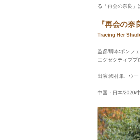
る「再会の奈良」
『再会の奈
Tracing Her Sha
監督/脚本:ポンフ
エグゼクティブプ
出演:國村隼、ウー
中国・日本/2020