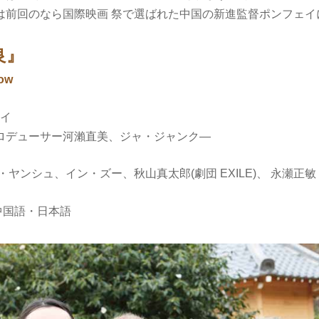
は前回のなら国際映画 祭で選ばれた中国の新進監督ポンフェイ
良』
dow
ェイ
ロデューサー河瀨直美、ジャ・ジャンク―
・ヤンシュ、イン・ズー、秋山真太郎(劇団 EXILE)、 永瀬正敏
/中国語・日本語