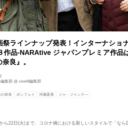
画祭ラインナップ発表！インターナショ
作品-NARAtive ジャパンプレミア作
の奈良』。
2
ル編集部
@
cinefil編集部
会の奈良
ポンフェイ
河瀨直美
ジャ・ジャンク―
金)から22日(火)まで、コロナ禍における新しいスタイルで「な