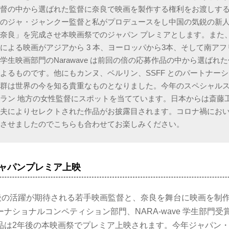
監督の中から選ばれた監督に奈良で映画を製作する権利をお渡しす
のジャ・ジャンクー監督と私がプロデュースをし中国の気鋭の新人
奈良」を完成させ本映画祭でのジャパン プレミアとします。また
による映画がアジアから 3 本、ヨーロッパから3本、そして南ア
学生映画部門のNarawave は前回の倍の応募作品の中から選ばれ
よるものです。他にもカンヌ、ベルリン、SSFF とのパートナー
品群は世界の今を知る貴重なものとなりました。今年のスペシャル
ラン 地方の女性監督にスポットを当てています。日本からは斎藤
雅夫によりセレクトされた作品がお披露目されます。コロナ禍にお
実させましたのでこちらも合わせてお楽しみください。
e ジャパンプレミア上映
は、今後の活躍が期待される若手映画監督と、奈良を舞台に映画を制
ナショナルコンペティション部門、NARA-wave 学生部門
品は2年後の本映画祭でプレミア上映されます。今年ジャパン