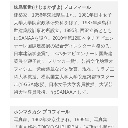
妹島和世(せじまかずよ) プロフィール
建築家。1956年茨城県生まれ。1981年日本女子
大学大学院家政学研究科を修了。1987年妹島和
世建築設計事務所設立。1995年 西沢立衛ととも
にSANAAを設立。2010年第12回ベネチアビエン
ナーレ国際建築展の総合ディレクターを務める。
日本建築学会賞*、 ベネチアビエンナーレ国際建
築展金獅子賞*、プリツカー賞*、芸術文化勲章オ
フィシエ、紫綬褒章などを受賞。現在、ミラノ工
科大学教授、横浜国立大学大学院建築都市スクー
ル(Y-GSA)教授、日本女子大学客員教授、大阪芸
術大学客員教授。*はSANAAとして。
ホンマタカシ プロフィール
写真家。1962年東京生まれ。1999年、写真集
「東京郊外 TOKYO SUBURBIA」(光琳社出版)で