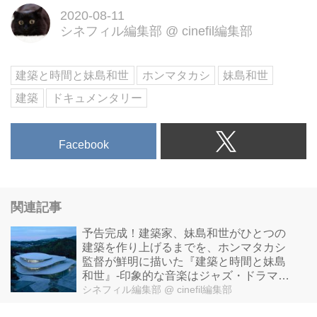
2020-08-11
学、アートサイエンス学科の新校
シネフィル編集部
@
cinefil編集部
舎。その設計から完成までを、写
真家ホンマタカシが監督・撮影し
たドキュメンタリー映画。2020
建築と時間と妹島和世
ホンマタカシ
妹島和世
年10月3日公開決定。
建築
ドキュメンタリー
Facebook
関連記事
予告完成！建築家、妹島和世がひとつの
建築を作り上げるまでを、ホンマタカシ
監督が鮮明に描いた『建築と時間と妹島
和世』-印象的な音楽はジャズ・ドラマー
石若駿！
シネフィル編集部
@ cinefil編集部