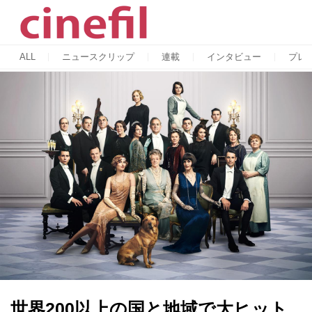
ALL
ニュースクリップ
連載
インタビュー
プレ
世界200以上の国と地域で大ヒット