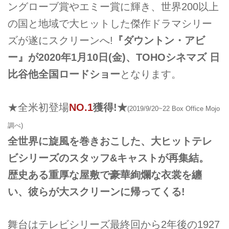
ングローブ賞やエミー賞に輝き、世界200以上
の国と地域で大ヒットした傑作ドラマシリー
ズが遂にスクリーンへ!
『ダウントン・アビ
ー』
が
2020
年
1
月
10
日
(金)
、
TOHO
シネマズ 日
比谷
他
全国
ロードショー
となります。
★全米初登場
NO.1
獲得!★
(2019/9/20~22 Box Office Mojo
調べ)
全世界に旋風を巻きおこした、大ヒットテレ
ビシリーズのスタッフ&キャストが再集結。
歴史ある重厚な屋敷で豪華絢爛な衣裳を纏
い、彼らが大スクリーンに帰ってくる!
舞台はテレビシリーズ最終回から2年後の1927