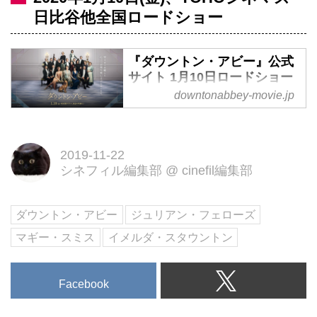
日比谷他全国ロードショー
『ダウントン・アビー』公式
サイト 1月10日ロードショー
downtonabbey-movie.jp
全世界に旋風を巻きおこした、大
ヒットテレビシリーズのスタッフ
＆キャストが壮麗な大邸宅「ダウ
2019-11-22
ントン・アビー」に再集結！
シネフィル編集部
@
cinefil編集部
2020年1月10日（金）全国ロード
ショー
ダウントン・アビー
ジュリアン・フェローズ
マギー・スミス
イメルダ・スタウントン
Facebook