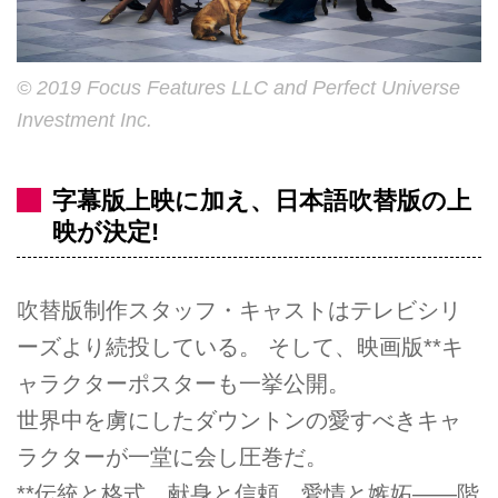
© 2019 Focus Features LLC and Perfect Universe
Investment Inc.
字幕版上映に加え、日本語吹替版の上
映が決定!
吹替版制作スタッフ・キャストはテレビシリ
ーズより続投している。 そして、映画版**キ
ャラクターポスターも一挙公開。
世界中を虜にしたダウントンの愛すべきキャ
ラクターが一堂に会し圧巻だ。
**伝統と格式、献身と信頼、愛情と嫉妬――階