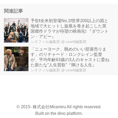
関連記事
予告❗️全米初登場No.1❗️世界200以上の国と
地域で大ヒットし旋風を巻き起こした英
国傑作ドラマが待望の映画化! 『ダウント
ン・アビー』
シネフィル編集部
@ cinefil編集部
「ニューヨーク、眺めのいい部屋売りま
す」のリチャード・ロンクレイン監督
が、平均年齢63歳の3人のキャストに委ね
た新たな”人生賛歌”『輝ける人生』
シネフィル編集部
@ cinefil編集部
© 2015- 株式会社Miramiru All rights reserved.
Built on
the dino platform
.