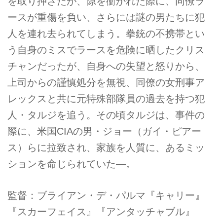
を取り押さたが、隙を衝かれた際に、同僚ラ
ースが重傷を負い、さらには謎の男たちに犯
人を連れ去られてしまう。拳銃の不携帯とい
う自身のミスでラースを危険に晒したクリス
チャンだったが、自身への失望と怒りから、
上司からの謹慎処分を無視、同僚の女刑事ア
レックスと共に元特殊部隊員の過去を持つ犯
人・タルジを追う。その頃タルジは、事件の
際に、米国CIAの男・ジョー（ガイ・ピアー
ス）らに拉致され、家族を人質に、あるミッ
ションを命じられていた―。
監督：ブライアン・デ・パルマ『キャリー』
『スカーフェイス』『アンタッチャブル』