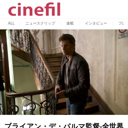
ALL
ニュースクリップ
連載
インタビュー
プレ
ブライアン・デ・パルマ監督-全世界