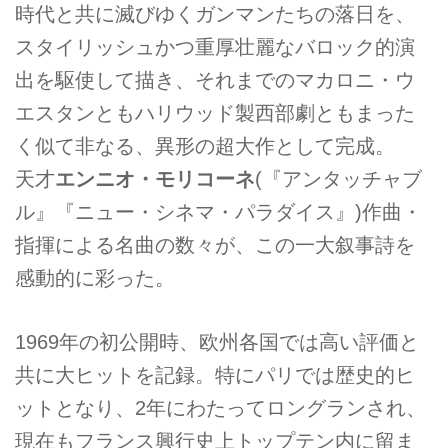
時代と共に滅びゆくガンマンたちの落日を、
スタイリッシュかつ重厚壮麗なバロック的演
出を駆使して描き、それまでのマカロニ・ウ
エスタンともハリウッド製西部劇ともまった
く似て非なる、異形の超大作として完成。
天才
エンニオ・モリコーネ
(『アンタッチャブ
ル』『ニュー・シネマ・パラダイス』)作曲・
指揮による名曲の数々が、この一大叙事詩を
感動的に彩った。
1969年の初公開時、欧州各国では高い評価と
共に大ヒットを記録。特にパリでは歴史的ヒ
ットとなり、2年にわたってロングランされ、
現在もフランス興行史上トップテン内に留ま