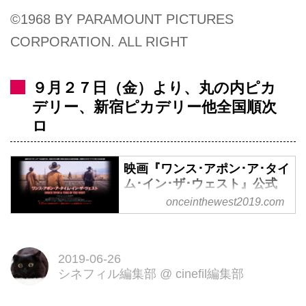
©1968 BY PARAMOUNT PICTURES
CORPORATION. ALL RIGHT
９月２７日（金）より、丸の内ピカ
デリー、新宿ピカデリー他全国順次
ロ
映画『ワンス･アポン･ア･タイ
ム･イン･ザ･ウェスト』公式
HP
onceinthewest2019.com
セルジオ・レオーネ監督作品『ワ
ンス・アポン・ア・タイム・イ
ン・ザ・ウェスト』公式HP 9月
2019-06-26
シネフィル編集部
@
cinefil編集部
27日(金)より丸の内ピカデリー、
新宿ピカデリーほかにて世紀のロ