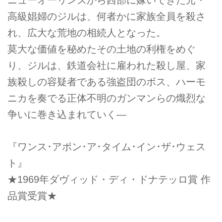
ニューオーリンズから西部に嫁いできた元・
高級娼婦のジルは、何者かに家族全員を殺さ
れ、広大な荒地の相続人となった。
莫大な価値を秘めたその土地の利権をめぐ
り、ジルは、鉄道会社に雇われた殺し屋、家
族殺しの容疑者である強盗団のボス、ハーモ
ニカを奏でる正体不明のガンマンらの熾烈な
争いに巻き込まれていく―
『ワンス･アポン･ア･タイム･イン･ザ･ウェス
ト』
★1969年ダヴィッド・ディ・ドナテッロ賞 作
品賞受賞★