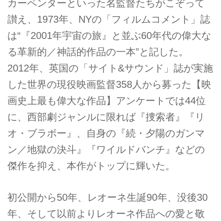
カーペンターといった名監督たちがこぞって
讃え、1973年、NYの「フィルムコメント」誌
は“『2001年宇宙の旅』と並ぶ60年代の偉大な
る革新的／神話的作品の一本”と記した。
2012年、英国の「サイト&サウンド」誌が実施
した世界の現役映画監督358人から募った【映
画史上最も偉大な作品】アンケートでは44位
に、西部劇ジャンルに限れば『捜索者』『リ
オ・ブラボー』、自身の『続・夕陽のガンマ
ン／地獄の決斗』『ワイルドバンチ』などの
傑作を抑え、本作がトップに輝いた。
初公開から50年、レオーネ生誕90年、没後30
年、そして以前よりレオーネ作品への愛と敬