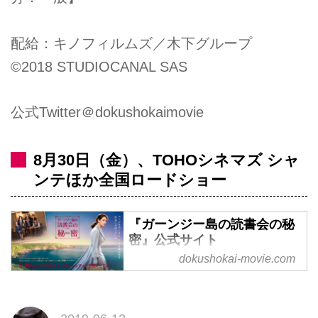
配給：キノフィルムズ／木下グループ
©2018 STUDIOCANAL SAS
公式Twitter＠dokushokaimovie
8月30日（金）、TOHOシネマズ シャ
ンテほか全国ロードショー
『ガーンジー島の読書会の秘
密』公式サイト
dokushokai-movie.com
『ガーンジー島の読書会の秘密』
公式サイト 8月30日全国ロードシ
ョー 『マリーゴールド・ホテル