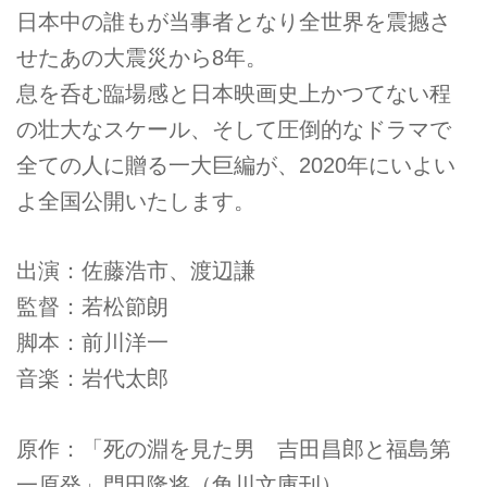
日本中の誰もが当事者となり全世界を震撼さ
せたあの大震災から8年。
息を呑む臨場感と日本映画史上かつてない程
の壮大なスケール、そして圧倒的なドラマで
全ての人に贈る一大巨編が、2020年にいよい
よ全国公開いたします。
出演：佐藤浩市、渡辺謙
監督：若松節朗
脚本：前川洋一
音楽：岩代太郎
原作：「死の淵を見た男 吉田昌郎と福島第
一原発」門田隆将（角川文庫刊）