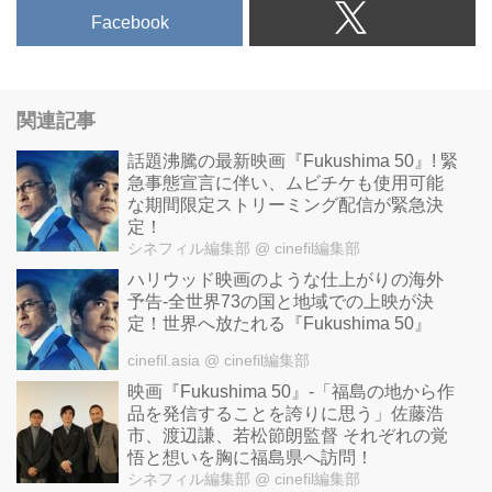
Facebook
関連記事
話題沸騰の最新映画『Fukushima 50』! 緊
急事態宣言に伴い、ムビチケも使用可能
な期間限定ストリーミング配信が緊急決
定！
シネフィル編集部
@ cinefil編集部
ハリウッド映画のような仕上がりの海外
予告-全世界73の国と地域での上映が決
定！世界へ放たれる『Fukushima 50』
cinefil.asia
@ cinefil編集部
映画『Fukushima 50』-「福島の地から作
品を発信することを誇りに思う」佐藤浩
市、渡辺謙、若松節朗監督 それぞれの覚
悟と想いを胸に福島県へ訪問！
シネフィル編集部
@ cinefil編集部