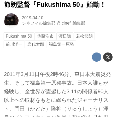
節朗監督『Fukushima 50』始動！
2019-04-10
シネフィル編集部
@
cinefil編集部
Fukushima 50
佐藤浩市
渡辺謙
若松節朗
前川洋一
岩代太郎
福島第一原発
2011年3月11日午後2時46分、東日本大震災発
生。そして福島第一原発事故。日本人誰もが
経験し、全世界が震撼した3.11の関係者90人
以上への取材をもとに綴られたジャーナリス
ト、門田（かどた）隆将（りゅうしょう）渾