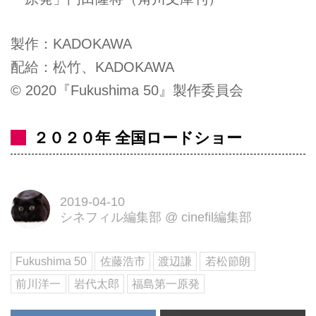
製作：KADOKAWA
配給：松竹、KADOKAWA
© 2020『Fukushima 50』製作委員会
２０２０年 全国ロードショー
2019-04-10
シネフィル編集部
@
cinefil編集部
Fukushima 50
佐藤浩市
渡辺謙
若松節朗
前川洋一
岩代太郎
福島第一原発