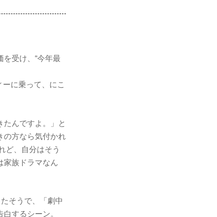
を受け、“今年最
ィーに乗って、にこ
きたんですよ。」と
きの方なら気付かれ
れど、自分はそう
は家族ドラマなん
ったそうで、「劇中
告白するシーン。