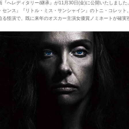
『へレディタリー/継承』が11月30日(金)に公開いたしました
・センス』『リトル・ミス・サンシャイン』のトニ・コレット
迫る怪演で、既に来年のオスカー主演女優賞ノミネートが確実