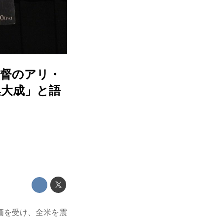
監督のアリ・
集大成」と語
価を受け、全米を震