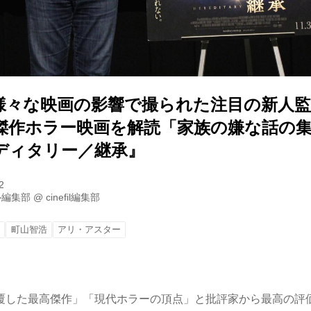
様々な映画の影響で撮られた注目の新人
傑作ホラー映画を解読「家族の嫌な話の
ディタリー／継承』
2
ル編集部
@
cinefil編集部
承
町山智浩
アリ・アスター
覆した最高傑作」「現代ホラーの頂点」と批評家から最高の評