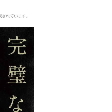
。
。
視されています。