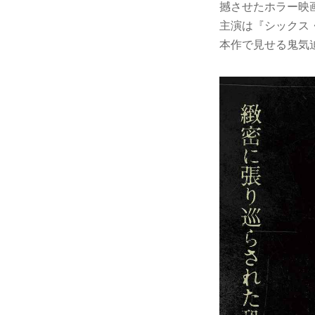
撼させたホラー映画
主演は『シックス
本作で見せる鬼気