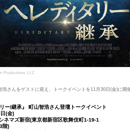
m Productions, LLC
浩さんをゲストに迎え、トークイベントを11月30日(金)に開
リー/継承』 町山智浩さん登壇トークイベント
0日(金)
Oシネマズ新宿(東京都新宿区歌舞伎町1-19-1
3階)