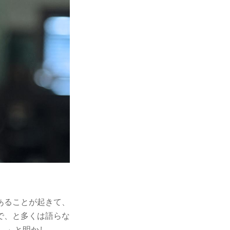
あることが起きて、
で、と多くは語らな
。」と明かし、