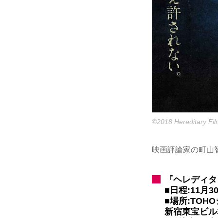
©2018 Hereditary Fil
映画評論家の町山智
『ヘレディタ
■日程:11月3
■場所:TOH
新宿東宝ビル