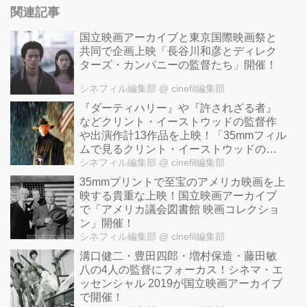
関連記事
国立映画アーカイブと東京国際映画祭と
共同で企画上映「長谷川和彦とディレク
ターズ・カンパニーの監督たち」開催！
シネフィル編集部
@ cinefil編集部
『ダーティハリー』や『許されざる者』
などクリント・イーストウッドの監督作
や出演作計13作品を上映！「35mmフィル
ムで見るクリント・イーストウッドの軌
跡」(仮)開催！
シネフィル編集部
@ cinefil編集部
35mmプリントで至宝のアメリカ映画を上
映する貴重な上映！国立映画アーカイブ
で「アメリカ議会図書館 映画コレクショ
ン」開催！
シネフィル編集部
@ cinefil編集部
溝口健二・豊田四郎・増村保造・藤田敏
八の4人の監督にフォーカス！シネマ・エ
ッセンシャル 2019が国立映画アーカイブ
で開催！