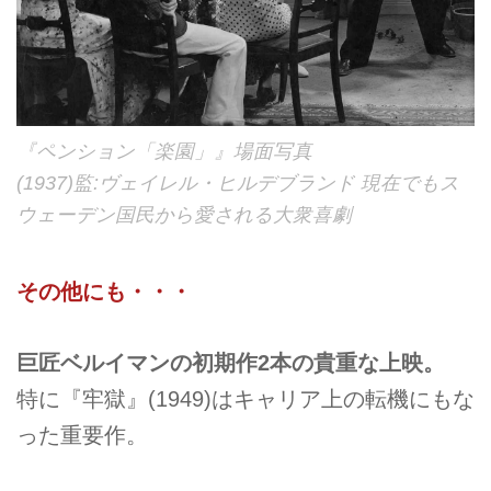
『ペンション「楽園」』場面写真
(1937)監:ヴェイレル・ヒルデブランド 現在でもス
ウェーデン国民から愛される大衆喜劇
その他にも・・・
巨匠ベルイマンの初期作2本の貴重な上映。
特に『牢獄』(1949)はキャリア上の転機にもな
った重要作。