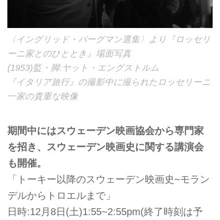
〈イングリッド・バーグマン選集〉より『ロッセリ
ーニ家とのひととき』場面写真
(1953)監・脚:ヤット・エングストルム
『イタリア旅行』の撮影中に撮られたロッセリーニ
一家の貴重な映像
期間中にはスウェーデン映画協会から専門家
を招き、スウェーデン映画史に関する講演会
も開催。
「トーキー以降のスウェーデン映画史~モラン
デルからトロエルまで」
日時:12月8日(土)1:55~2:55pm(終了時刻は予