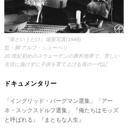
『母というだけ』場面写真(1949)
監・脚:アルフ・シューベリ
20 世紀初めのスウェーデンの農村地帯で、苦しい
生活に負けずに子供を育て上げる母の一代記
ドキュメンタリー
「イングリッド・バーグマン選集」「アー
ネ・スックスドルフ選集」『俺たちはモッズ
と呼ばれる』『まともな人生』