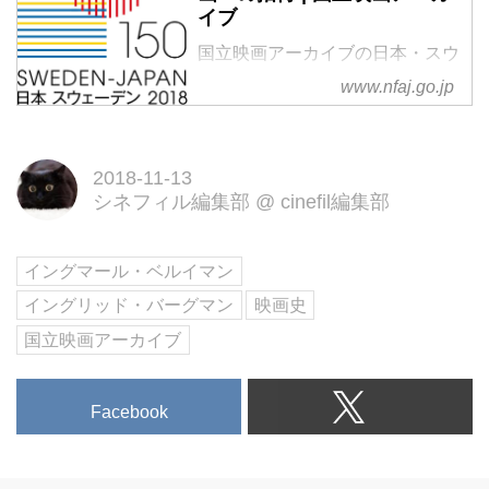
イブ
国立映画アーカイブの日本・スウ
ェーデン外交関係樹立150周年 ス
www.nfaj.go.jp
ウェーデン映画への招待のペー
ジ。
2018-11-13
シネフィル編集部
@
cinefil編集部
イングマール・ベルイマン
イングリッド・バーグマン
映画史
国立映画アーカイブ
Facebook