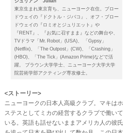
ジュリアン Julian
東京生まれ東京育ち、ニューヨーク在住。ブロー
ドウェイの『ドクトル・ジバコ』、オフ・ブロー
ドウェイの『ロミオとジュリエット』や
『RENT』、『お気に召すまま』などの舞台や、
TVドラマ「Mr. Robot」(USA)、 「Gypsy」
(Netflix)、「The Outpost」(CW)、「Crashing」
(HBO)、「The Tick」(Amazon Prime)などで活
躍。 ブラウン大学学士、ニューヨーク大学大学
院芸術学部アクティング専攻修士。
<ストーリー>
ニューヨークの日本人高級クラブ。マキはホ
ステスとしてミカの経営するクラブで働いて
いる。英語も話せないままアメリカ人の彼氏
を追って日本を飛び出して数か月。この日本