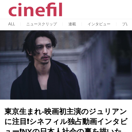
ALL
ニュースクリップ
連載
インタビュー
プレ
東京生まれ-映画初主演のジュリアン
に注目❗️シネフィル独占動画インタビ
ュー❗️NYの日本人社会の裏を描いた