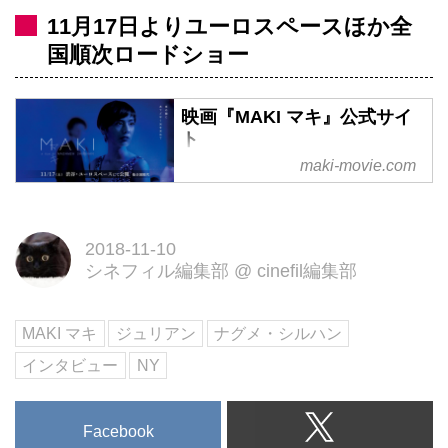
11月17日よりユーロスペースほか全
国順次ロードショー
映画『MAKI マキ』公式サイ
ト
maki-movie.com
孤独な愛と欲望がゆらめくこの場
所で生きる女性たちの物語 ナグ
メ・シルハン監督・脚本映画
2018-11-10
『MAKI マキ』11月17日（土）ユ
シネフィル編集部
@
cinefil編集部
ーロスペースにて公開
MAKI マキ
ジュリアン
ナグメ・シルハン
インタビュー
NY
Facebook