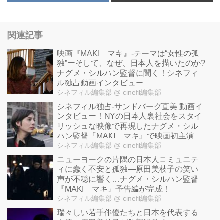
関連記事
映画『MAKI マキ』-テーマは“女性の孤
独”ーそして、なぜ、日本人を描いたのか?
ナグメ・シルハン監督に聞く！シネフィ
ル独占動画インタビュー
シネフィル編集部
@ cinefil編集部
シネフィル独占-サンドバーグ直美 動画イ
ンタビュー！NYの日本人裏社会をスタイ
リッシュな映像で再現したナグメ・シル
ハン監督『MAKI マキ』で映画初主演
シネフィル編集部
@ cinefil編集部
ニューヨークの片隅の日本人コミュニテ
ィに蠢く不安と孤独—原田美枝子の笑い
声が不穏に響く…ナグメ・シルハン監督
『MAKI マキ』予告編が完成！
シネフィル編集部
@ cinefil編集部
瑞々しい若手俳優たちと日本を代表する