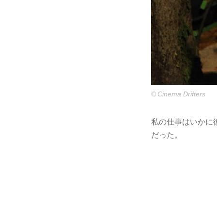
© Cinema Drifters
私の仕事はいかに
だった。