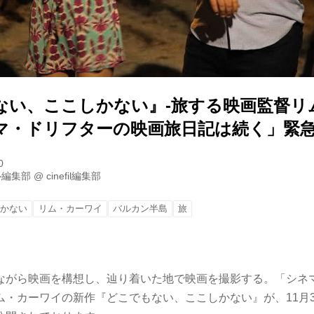
ない、ここしかない』-旅する映画監督リ
マ・ドリフターの映画旅日記は続く」緊
0
ル編集部
@
cinefil編集部
しかない
リム・カーワイ
バルカン半島
旅
ながら映画を構想し、辿り着いた地で映画を撮影する。「シネ
ム・カーワイの新作『どこでもない、ここしかない』が、11月