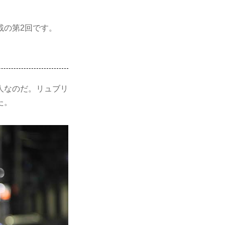
載の第2回です。
人なのだ。リュブリ
た。