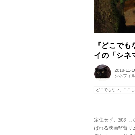
『どこでも
イの「シネ
2018-11-1
シネフィ
どこでもない、ここ
定住せず、旅をし
ばれる映画監督リ