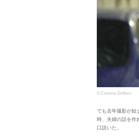
© Cinema Drifters
でも去年撮影が始
時、夫婦の話を作
口説いた。