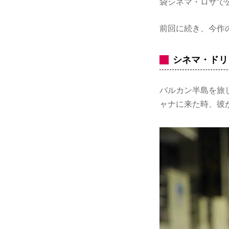
袋シネマ・ロサで
前回に続き、今作
シネマ・ドリ
バルカン半島を旅
ャナに来た時、彼