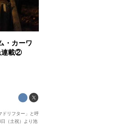
ム・カーワ
急連載②
マドリフター」と呼
3日（土祝）より池