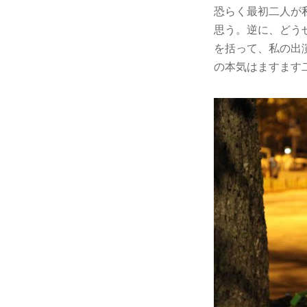
恐らく最初二人が
思う。逆に、どう
を括って、私の出
の本気はますます