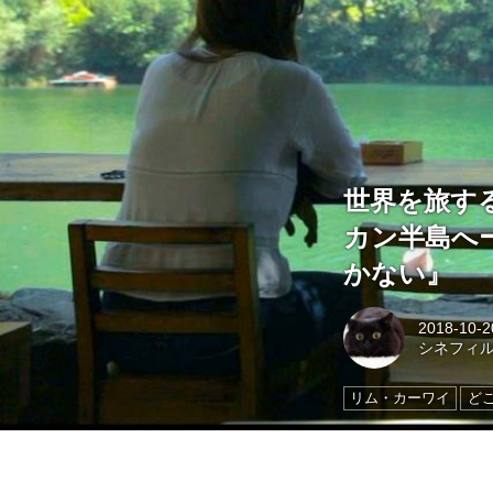
世界を旅す
カン半島へ
かない』
2018-10-2
シネフィ
リム・カーワイ
ど