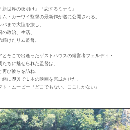
『新世界の夜明け』『恋するミナミ』
リム・カーワイ監督の最新作が遂に公開される。
ッパまで大陸を旅し、
国の政治、生活、
め続けたリム監督。
アとそこで出逢ったゲストハウスの経営者フェルディ・
間たちに魅せられた監督は、
と再び彼らを訪ね、
一緒に即興で１本の映画を完成させた。
フト・ムービー『どこでもない、ここしかない』