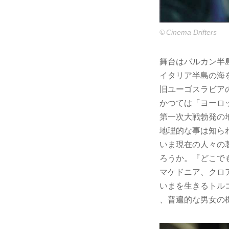
© Cinema Drifters
舞台はバルカン半
イタリア半島の海
旧ユーゴスラビア
かつては「ヨーロ
第一次大戦勃発の
地理的な事は知ら
いま現在の人々の
ろうか。『どこで
マケドニア、クロ
いまを生きるトル
、普遍的な男女の