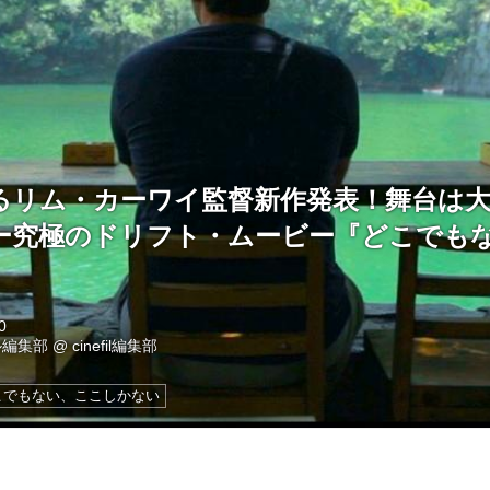
るリム・カーワイ監督新作発表！舞台は
ー究極のドリフト・ムービー『どこでも
0
ル編集部
@
cinefil編集部
こでもない、ここしかない