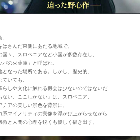
島。
をはさんだ東側にあたる地域で、
の国々、スロベニアなど小国が多数存在し、
ッパの火薬庫」と呼ばれ、
地となった場所である。しかし、歴史的、
れていても、
暮らしや文化に触れる機会は少ないのではないだ
もない、ここしかない』は、スロベニア、
アチアの美しい景色を背景に、
コ系マイノリティの実像を浮かび上がらせながら
機微と人間の心理を鋭くも優しく描き出す。