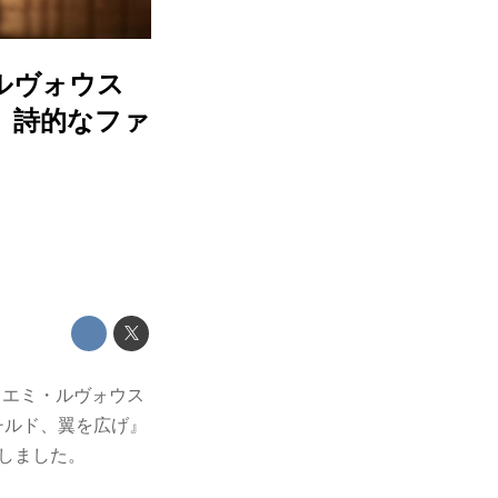
ルヴォウス
、詩的なファ
優ノエミ・ルヴォウス
『マチルド、翼を広げ』
定しました。