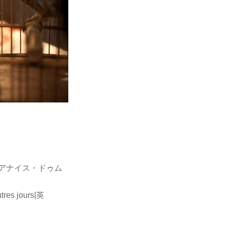
アナイス・ドゥム
es jours|英