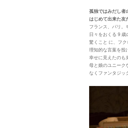
孤独ではみだし者
はじめて出来た友
フランス、パリ。
日々をおくる 9
驚くこと に、フクロ
理知的な言葉を投
幸せに見えたのも束
母と娘のユニーク
なくファンタジッ