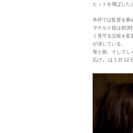
ヒットを飛ばした
本作では監督を務
マチルド役は初演
く見守る父役を監督
が演じている。
母と娘、そしてし
広げ』 は 1 月 