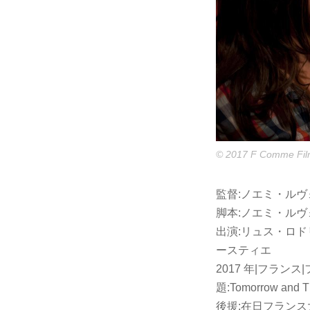
© 2017 F Comme Fil
監督:ノエミ・ル
脚本:ノエミ・ル
出演:リュス・ロ
ースティエ
2017 年|フランス|フラン
題:Tomorrow an
後援:在日フランス