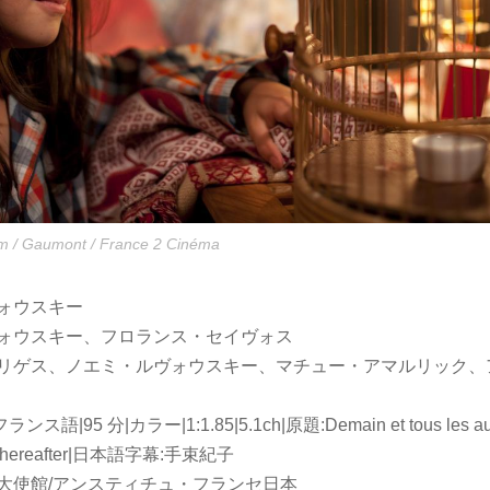
m / Gaumont / France 2 Cinéma
ヴォウスキー
ヴォウスキー、フロランス・セイヴォス
ドリゲス、ノエミ・ルヴォウスキー、マチュー・アマルリック、
ス語|95 分|カラー|1:1.85|5.1ch|原題:Demain et tous les autr
d Thereafter|日本語字幕:手束紀子
大使館/アンスティチュ・フランセ日本