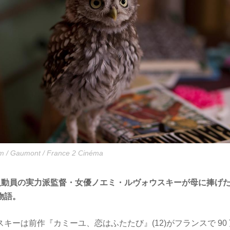
m / Gaumont / France 2 Cinéma
 万人動員の実力派監督・女優ノエミ・ルヴォウスキーが母に捧げ
物語。
キーは前作『カミーユ、恋はふたたび』(12)がフランスで 90