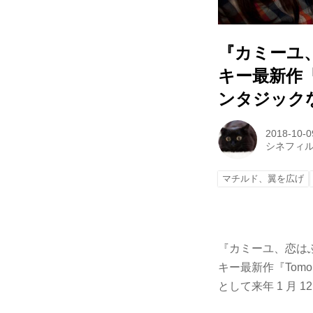
『カミーユ
キー最新作
ンタジック
2018-10-0
シネフィ
マチルド、翼を広げ
『カミーユ、恋はふ
キー最新作『Tomor
として来年 1 月