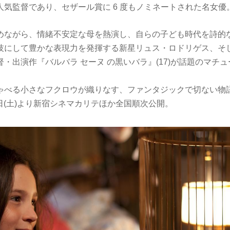
人気監督であり、セザール賞に 6 度もノミネートされた名女優
めながら、情緒不安定な母を熱演し、自らの子ども時代を詩的
技にして豊かな表現力を発揮する新星リュス・ロドリゲス、そ
・出演作『バルバラ セーヌ の黒いバラ』(17)が話題のマチ
ゃべる小さなフクロウが織りなす、ファンタジックで切ない物
12 日(土)より新宿シネマカリテほか全国順次公開。