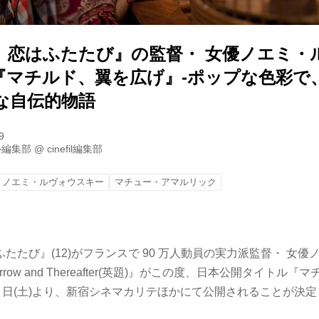
、恋はふたたび』の監督・ 女優ノエミ・
『マチルド、翼を広げ』-ポップな色彩で
な自伝的物語
9
ル編集部
@
cinefil編集部
ノエミ・ルヴォウスキー
マチュー・アマルリック
たたび』(12)がフランスで 90 万人動員の実力派監督・ 女
row and Thereafter(英題)』がこの度、日本公開タイトル
 12 日(土)より、新宿シネマカリテほかにて公開されることが決