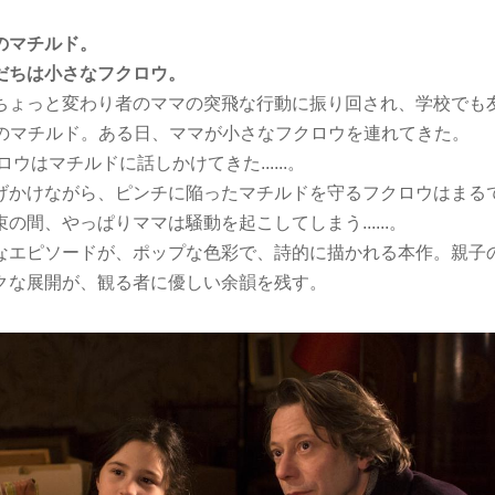
のマチルド。
だちは小さなフクロウ。
ちょっと変わり者のママの突飛な行動に振り回され、学校でも
 歳のマチルド。ある日、ママが小さなフクロウを連れてきた。
ウはマチルドに話しかけてきた......。
げかけながら、ピンチに陥ったマチルドを守るフクロウはまる
の間、やっぱりママは騒動を起こしてしまう......。
なエピソードが、ポップな色彩で、詩的に描かれる本作。親子
クな展開が、観る者に優しい余韻を残す。