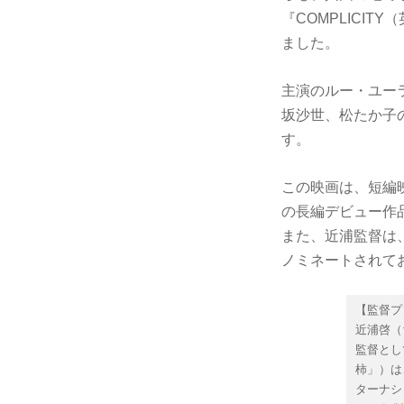
『COMPLICI
ました。
主演のルー・ユー
坂沙世、松たか子
す。
この映画は、短編
の長編デビュー作
また、近浦監督は、
ノミネートされて
【監督プ
近浦啓（
監督として
柿」）は
ターナシ