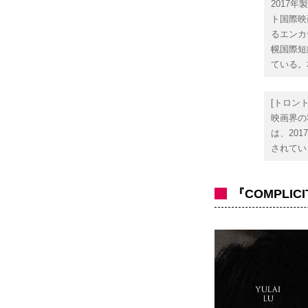
2017
ト国際映
るエンカ
幌国際短
ている。
[トロン
映画界の
は、20
されてい
『COMPLI