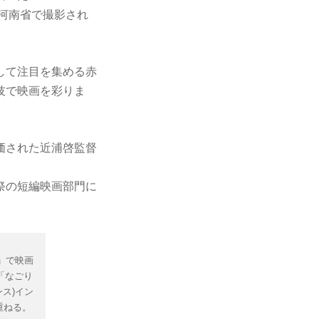
国河南省で撮影され
して注目を集める赤
技で映画を彩りま
価された近浦啓監督
画祭の短編映画部門に
。
e」で映画
題「なごり
ス)イン
重ねる。