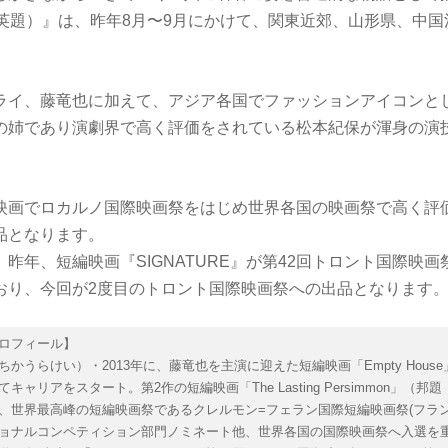
TY（英題）』は、昨年8月〜9月にかけて、関東近郊、山形県、中
ライ、藤竜也に加えて、アジア各国でファッションアイコンと
の姉であり演劇界で高く評価をされている松本紀保が渾身の演
映画でロカルノ国際映画祭をはじめ世界各国の映画祭で高く評
品となります。
昨年、短編映画『SIGNATURE』が第42回トロント国際映
おり、今回が2度目のトロント国際映画祭への出品となります
ロフィール】
ちかうらけい）・2013年に、藤竜也を主演に迎えた短編映画「Empty Hous
キャリアをスタート。第2作の短編映画「The Lasting Persimmon」（邦
、世界最高峰の短編映画祭であるクレルモン=フェラン国際短編映画祭(フラン
ョナルコンペティション部門ノミネート他、世界各国の国際映画祭へ入選を