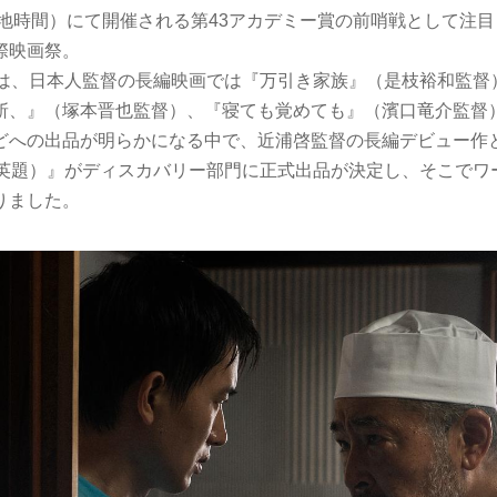
現地時間）にて開催される第43アカデミー賞の前哨戦として注
際映画祭。
は、日本人監督の長編映画では『万引き家族』（是枝裕和監督）、
斬、』（塚本晋也監督）、『寝ても覚めても』（濱口竜介監督
どへの出品が明らかになる中で、近浦啓監督の長編デビュー作
TY（英題）』がディスカバリー部門に正式出品が決定し、そこで
りました。