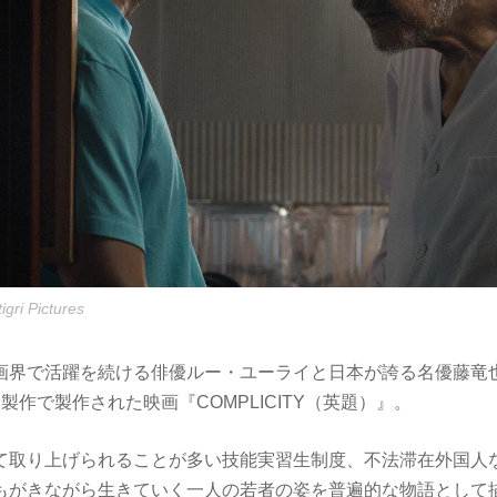
gri Pictures
画界で活躍を続ける俳優ルー・ユーライと日本が誇る名優藤竜
製作で製作された映画『COMPLICITY（英題）』。
て取り上げられることが多い技能実習生制度、不法滞在外国人
もがきながら生きていく一人の若者の姿を普遍的な物語として