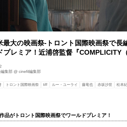
米最大の映画祭-トロント国際映画祭で長
プレミア！近浦啓監督『COMPLICITY
2
ル編集部
@
cinefil編集部
啓
トロント国際映画祭
tiff
ルー・ユーライ
藤竜也
赤坂沙世
松本
作品がトロント国際映画祭でワールドプレミア！