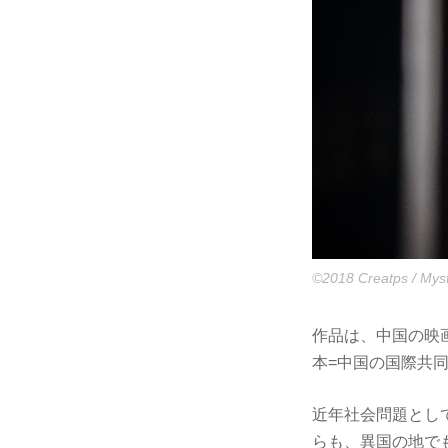
©2018 Creatps / Mysti
作品は、中国の映
本=中国の国際共同
近年社会問題とし
らも、異国の地で