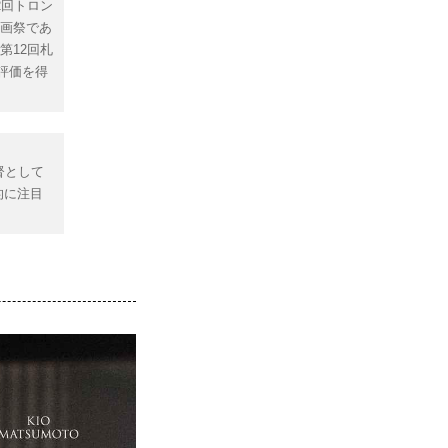
2回トロン
映画祭であ
第12回札
評価を得
督として
的に注目