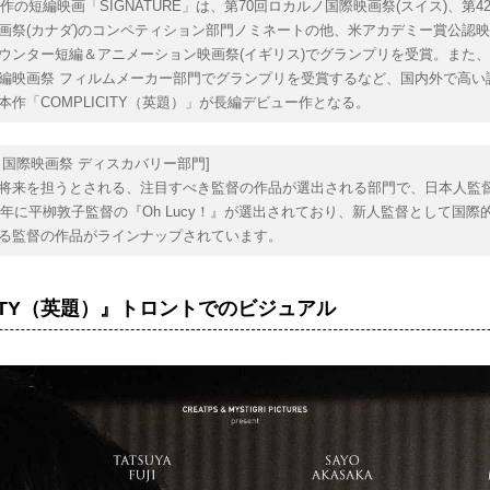
年製作の短編映画「SIGNATURE」は、第70回ロカルノ国際映画祭(スイス)、第4
画祭(カナダ)のコンペティション部門ノミネートの他、米アカデミー賞公認
ウンター短編＆アニメーション映画祭(イギリス)でグランプリを受賞。また、
編映画祭 フィルムメーカー部門でグランプリを受賞するなど、国内外で高い
本作「COMPLICITY（英題）」が長編デビュー作となる。
ト国際映画祭 ディスカバリー部門]
将来を担うとされる、注目すべき監督の作品が選出される部門で、日本人監
17年に平栁敦子監督の『Oh Lucy！』が選出されており、新人監督として国際
る監督の作品がラインナップされています。
CITY（英題）』トロントでのビジュアル