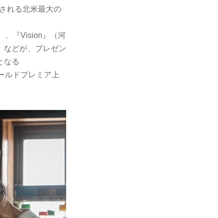
目される北米最大の
『Vision』（河
）などが、プレゼン
となる
ワールドプレミア上