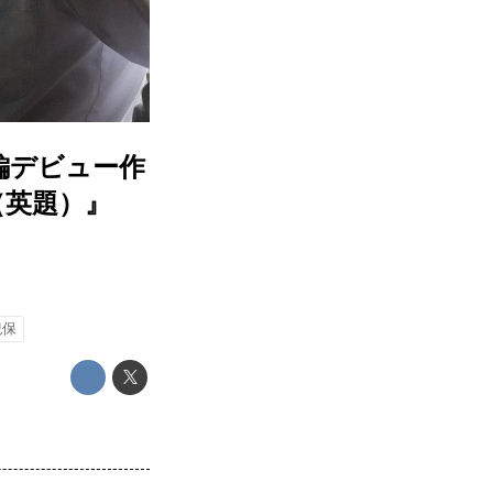
編デビュー作
（英題）』
紀保