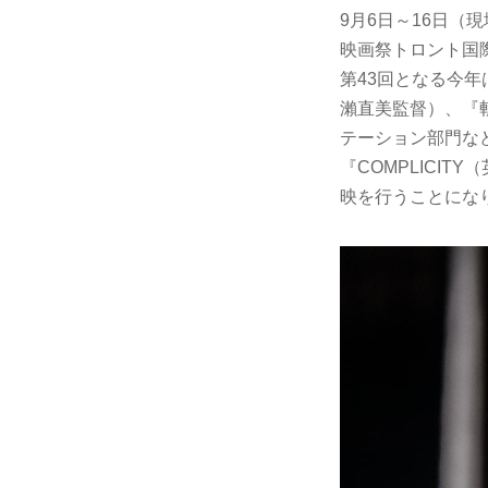
9月6日～16日（
映画祭トロント国
第43回となる今年
瀨直美監督）、『
テーション部門な
『COMPLICI
映を行うことにな