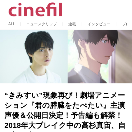
ALL
ニュースクリップ
連載
インタビュー
プレ
“きみすい”現象再び！劇場アニメー
ション『君の膵臓をたべたい』主演
声優＆公開日決定！予告編も解禁！
2018年大ブレイク中の高杉真宙、自