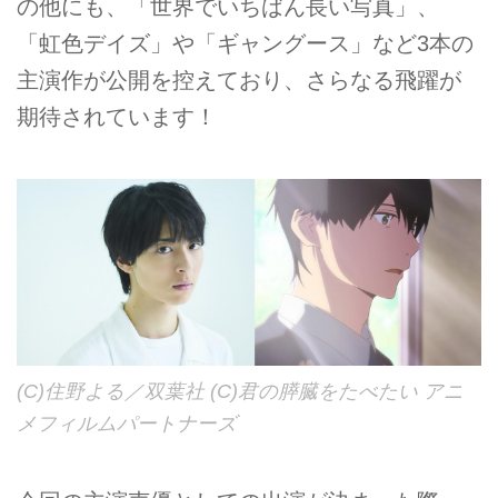
の他にも、「世界でいちばん長い写真」、
「虹色デイズ」や「ギャングース」など3本の
主演作が公開を控えており、さらなる飛躍が
期待されています！
(C)住野よる／双葉社 (C)君の膵臓をたべたい アニ
メフィルムパートナーズ