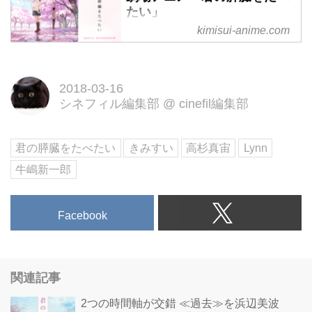
たい」
kimisui-anime.com
劇場アニメ「君の膵臓をたべた
い」2018年9月1日（土）全国ロ
ードショー
2018-03-16
シネフィル編集部
@
cinefil編集部
君の膵臓をたべたい
きみすい
高杉真宙
Lynn
牛嶋新一郎
Facebook
関連記事
2つの時間軸が交錯 ≪過去≫を浜辺美波