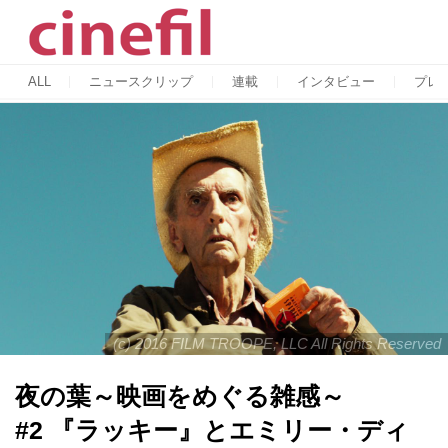
ALL
ニュースクリップ
連載
インタビュー
プレ
(c) 2016 FILM TROOPE, LLC All Rights Reserved
夜の葉～映画をめぐる雑感～
#2 『ラッキー』とエミリー・ディ