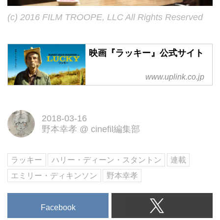
(c) 2016 FILM TROOPE, LLC All Rights Reserved
映画『ラッキー』公式サイト
www.uplink.co.jp
2018-03-16
野本幸孝
@
cinefil編集部
ラッキー
ハリー・ディーン・スタントン
連載
エミリー・ディキンソン
野本幸孝
Facebook