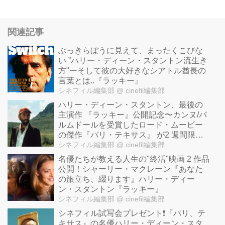
関連記事
ぶっきらぼうに見えて、まったくこびな
い ”ハリー・ディーン・スタントン流生き
方"ーそして彼の大好きなシアトル酋長の
言葉とは..『ラッキー』
シネフィル編集部
@ cinefil編集部
ハリー・ディーン・スタントン、最後の
主演作 『ラッキー』公開記念〜カンヌ/パ
ルムドールを受賞したロード・ムービー
の傑作『パリ・テキサス』 が2 週間限定
で上映！
シネフィル編集部
@ cinefil編集部
名優たちが教える人生の"終活"映画 2 作品
公開！シャーリー・マクレーン『あなた
の旅立ち、綴ります』ハリー・ディー
ン・スタントン『ラッキー』
シネフィル編集部
@ cinefil編集部
シネフィル試写会プレゼント❗️『パリ、テ
キサス』の名優ハリー・ディーン・スタ