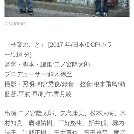
©Kurinke
『枝葉のこと』 [2017 年/日本/DCP/カラ
ー/114 分]
監督・脚本・編集:二ノ宮隆太郎
プロデューサー:鈴木徳至
撮影・照明:四宮秀俊/録音・整音:根本飛鳥/助
監督:平波 亘/制作:香月綾
出演:二ノ宮隆太郎、矢島康美、松本大樹、木
村知貴、廣瀬祐樹、三好悠生、新井郁、堀内
暁子、辻野正樹、 田井竜也、藤田遼平、國武