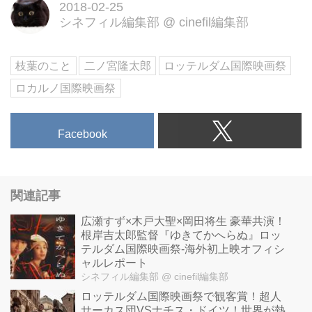
2018-02-25
シネフィル編集部
@
cinefil編集部
枝葉のこと
二ノ宮隆太郎
ロッテルダム国際映画祭
ロカルノ国際映画祭
Facebook
関連記事
広瀬すず×木戸大聖×岡田将生 豪華共演！
根岸吉太郎監督『ゆきてかへらぬ』ロッ
テルダム国際映画祭-海外初上映オフィシ
ャルレポート
シネフィル編集部
@ cinefil編集部
ロッテルダム国際映画祭で観客賞！超人
サーカス団VSナチス・ドイツ！世界が熱