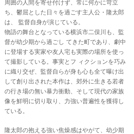
周囲の人間を寄せ付けず、常に何かに苛立
ち、鬱屈とした日々を過ごす主人公・隆太郎
は、 監督自身が演じている。
物語の舞台となっている横浜市二俣川も、監
督が幼少期から過ごし てきた町であり、劇中
に登場する実家や友人宅も実際の場所を使っ
て撮影している。事実とフ ィクションを巧み
に織り交ぜ、監督自らが身も心も全て曝け出
して創り出された本作は、郊外に生きる若者
の行き場の無い暴力衝動、そして現代の家族
像を鮮明に切り取り、力強い普遍性を獲得し
ている。
隆太郎の抱える強い焦燥感はやがて、幼少期