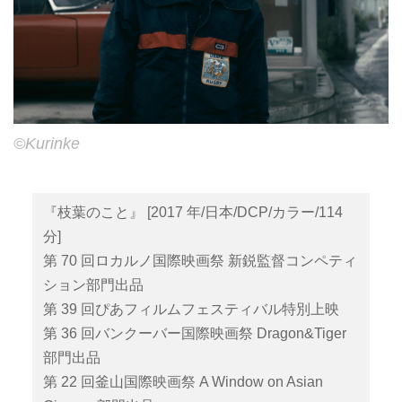
©Kurinke
『枝葉のこと』 [2017 年/日本/DCP/カラー/114
分]
第 70 回ロカルノ国際映画祭 新鋭監督コンペティ
ション部門出品
第 39 回ぴあフィルムフェスティバル特別上映
第 36 回バンクーバー国際映画祭 Dragon&Tiger
部門出品
第 22 回釜山国際映画祭 A Window on Asian