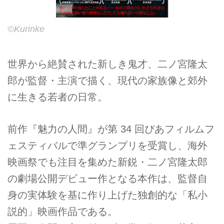
©Kurinke
世界から絶賛された新しき鬼才、二ノ宮隆太
郎が監督・主演で描く、現代の家族像と郊外
に生きる若者の日常。
前作『魅力の人間』が第 34 回ぴあフィルムフ
ェスティバルで準グランプリを受賞し、海外
映画祭でも注目を集めた新鋭・二ノ宮隆太郎
の劇場公開デビュー作となる本作は、監督自
身の実体験を基に作り上げた独創的な「私小
説的」映画作品である。