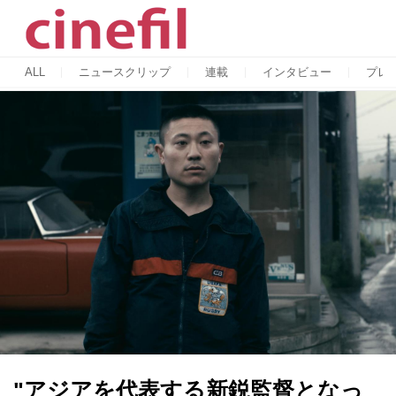
ALL
ニュースクリップ
連載
インタビュー
プレ
"アジアを代表する新鋭監督となっ