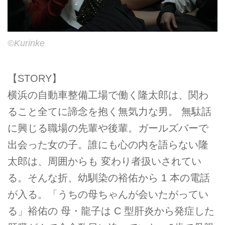
©Kurinke
【STORY】
横浜の自動車整備工場で働く隆太郎は、関わ
ること全てに諦念を抱く無気力な男。 無駄話
に興じる職場の先輩や後輩。ガールズバーで
出会った女の子。誰にも心の内を語らない隆
太郎は、周囲からも 変わり者扱いされてい
る。そんな折、幼馴染の裕佑から 1 本の電話
が入る。「うちの母ちゃんが会いたがってい
る」裕佑の 母・龍子は C 型肝炎から発症した