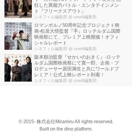
狂した異能力バトル・エンタテインメン
ト『フリークスアウト』
シネフィル編集部
@ cinefil編集部
ロマンポルノ50周年記念プロジェクト映
画-松居大悟監督『手』ロッテルダム国際
映画祭にて、プレミア上映開催！オフィ
シャルレポート
シネフィル編集部
@ cinefil編集部
阪本順治監督『せかいのおきく』-ロッテ
ルダム国際映画祭にて寛一郎、企画・プ
ロデューサー原田満生と共にワールドプ
レミア！公式上映レポート到着！
シネフィル編集部
@ cinefil編集部
© 2015- 株式会社Miramiru All rights reserved.
Built on
the dino platform
.