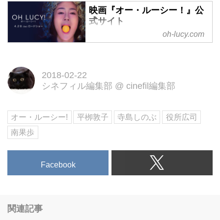
映画『オー・ルーシー！』公
式サイト
oh-lucy.com
4.28（Sat）ユーロスペース、テ
アトル新宿他にてロードショー。
カンヌ国際映画祭批評家週間部門
2018-02-22
出品、インディペンデント・スピ
シネフィル編集部
@
cinefil編集部
リット賞Ｗノミネート。映画『オ
ー・ルーシー！』公式サイトで
す。
オー・ルーシー!
平栁敦子
寺島しのぶ
役所広司
南果歩
Facebook
関連記事