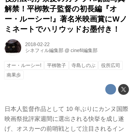
解禁！平栁敦子監督の初長編『オ
ー・ルーシー!』著名米映画賞にWノ
ミネートでハリウッドお墨付き！
2018-02-22
シネフィル編集部
@
cinefil編集部
オー・ルーシー!
平栁敦子
寺島しのぶ
役所広司
南果歩
日本人監督作品として 10 年ぶりにカンヌ国際
映画祭批評家週間に選出される快挙を成し遂
げ、オスカーの前哨戦として注目されるイン