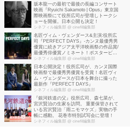
坂本龍一の最初で最後の長編コンサート
映画『Ryuichi Sakamoto | Opus』東京国
際映画祭にて役所広司が登壇しトークシ
ョーを開催。日本公開も決定！
シネフィル編集部
@ cinefil編集部
名匠ヴィム・ヴェンダース&主演:役所広
司『PERFECT DAYS』-カンヌ最優秀男
優賞に続きアジア太平洋映画祭の作品賞/
最優秀俳優賞ノミネート！ポスタービジ
ュアル/30秒予告&先行上映も決定！
シネフィル編集部
@ cinefil編集部
日本公開決定！役所広司が、カンヌ国際
映画祭で最優秀男優賞を受賞！名匠ヴィ
ム・ヴェンダースが日本を舞台に撮った
最新作『PERFECT DAYS』
シネフィル編集部
@ cinefil編集部
『銀河鉄道の父』役所広司、森七菜が、
宮沢賢治の生家を訪問。 重要保管されて
いる宮沢賢治「雨ニモマケズ」実物の手
帳に感動。 花巻市特別試写会に登壇！
シネフィル編集部
@ cinefil編集部