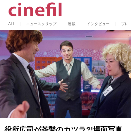
ALL
ニュースクリップ
連載
インタビュー
プレ
役所広司が茶髪のカツラ?!場面写真