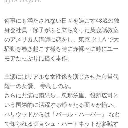
(c) Oh Lucy,LLC
何事にも満たされない日々を過ごす43歳の独
身会社員・節子がふと立ち寄った英会話教室
のアメリカ人講師に恋をし、東京 と LA で大
騒動を巻き起こす様を時に赤裸々に時にユー
モアたっぷりに描く本作。
主演にはリアルな女性像を演じさせたら当代
随一の女優、 寺島しのぶ。
さらに共演に南果歩、忽那汐里、役所広司と
いう国際的に活躍する錚々たる面々が揃い、
ハリウッドからは『パール・ハーバー』 など
で知られるジョシュ・ハートネットが参戦す