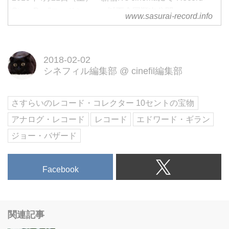
Store Day”ロードショー、以下全国順次公開
www.sasurai-record.info
2018-02-02
シネフィル編集部
@
cinefil編集部
さすらいのレコード・コレクター 10セントの宝物
アナログ・レコード
レコード
エドワード・ギラン
ジョー・バザード
Facebook
関連記事