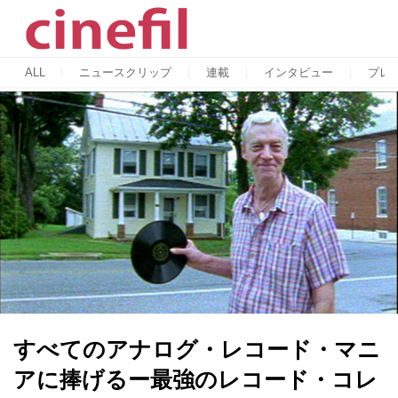
ALL
ニュースクリップ
連載
インタビュー
プレ
すべてのアナログ・レコード・マニ
アに捧げるー最強のレコード・コレ