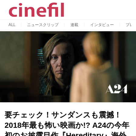
ALL
ニュースクリップ
連載
インタビュー
プレ
要チェック！サンダンスも震撼！
2018年最も怖い映画か!? A24の今年
初のお披露目作『Hereditary』海外