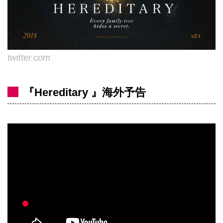
twitter.com
『Hereditary 』海外予告