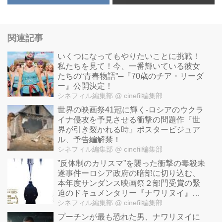
関連記事
いくつになってもやりたいことに挑戦！
私たちを見て！今、一番輝いている彼女
たちの“青春物語”─『70歳のチア・リーダ
ー』公開決定！
シネフィル編集部
@ cinefil編集部
世界の映画祭41冠に輝く-ロシアのウクラ
イナ侵攻を予見させる衝撃の問題作『世
界が引き裂かれる時』ポスタービジュア
ル、予告編解禁！
シネフィル編集部
@ cinefil編集部
”反体制のカリスマ”を襲った衝撃の毒殺未
遂事件ーロシア政府の暗部に切り込む、
本年度サンダンス映画祭２部門受賞の緊
迫のドキュメンタリー『ナワリヌイ』予
告到着！
シネフィル編集部
@ cinefil編集部
プーチンが最も恐れた男、ナワリヌイに