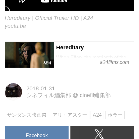
Hereditary | Official Trailer HD | A24
youtu.be
Hereditary
When Ellen, the matriarch of the
a24films.com
Graham family, passes away, her
daughter's family begins to
unravel cryptic and increasingly
2018-01-31
terrifying secrets about their
シネフィル編集部
@
cinefil編集部
ancestry. The more they discover,
窶ｦ
サンダンス映画祭
アリ・アスター
A24
ホラー
Facebook