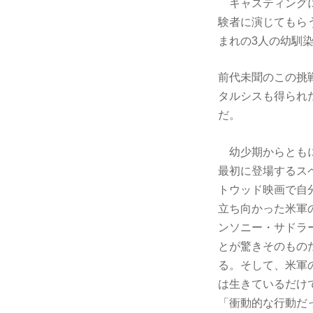
キャスティングに
験者に演じてもら
まれの3人の幼馴
前代未聞のこの挑
タルシスも得られ
だ。
幼少期からともに
最初に登場するス
トウッド映画で自
立ち向かった米軍
ンソニー・サドラ
とが驚きそのもの
る。そして、米軍
は生きているだけ
「衝動的な行動だ