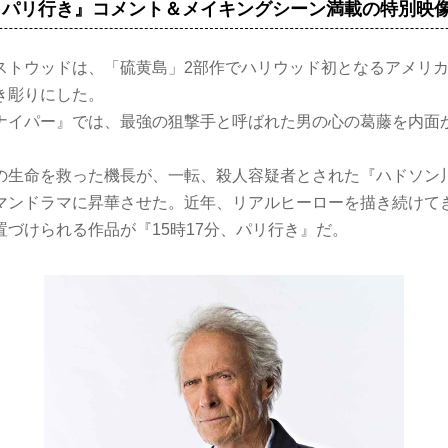
分、パリ行き』コメント＆メイキングシーン満載の特別映
トウッドは、「硫黄島」2部作でハリウッド初となるアメリカ
き彫りにした。
ナイパー』では、最強の狙撃手と呼ばれた男の心の葛藤を内面
の生命を救った機長が、一転、殺人容疑者とされた『ハドソン
マンドラマに昇華させた。近年、リアルヒーローを描き続けて
置づけられる作品が『15時17分、パリ行き』だ。