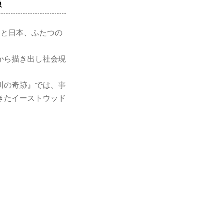
像
と日本、ふたつの
から描き出し社会現
川の奇跡』では、事
きたイーストウッド