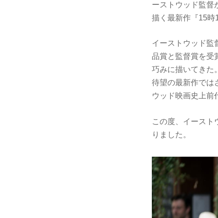
ーストウッド監督が
描く最新作『15時17
イーストウッド監
品賞と監督賞を受
巧みに描いてきた
待望の最新作では
ウッド映画史上前
この度、イースト
りました。