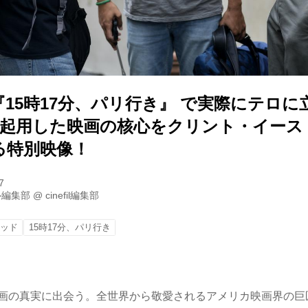
15時17分、パリ行き』 で実際にテロ
に起用した映画の核心をクリント・イース
る特別映像！
7
ル編集部
@
cinefil編集部
ウッド
15時17分、パリ行き
は映画の真実に出会う。全世界から敬愛されるアメリカ映画界の