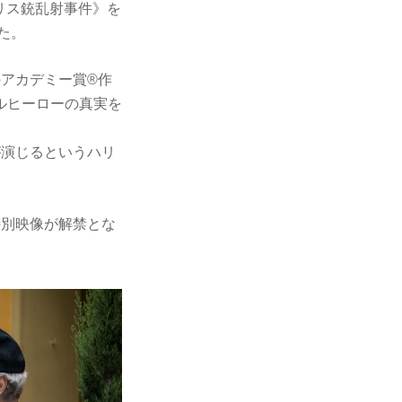
タリス銃乱射事件》を
った。
アカデミー賞®作
ルヒーローの真実を
が演じるというハリ
特別映像が解禁とな