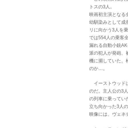
トスの3人。
映画初主演となる
幼馴染みとして成長
リに向かう3人を
では554人の乗
漏れる自動小銃A
派の犯人が発砲、
機に瀕していた。
のか…。
イーストウッドは
のだ。主人公の3
の列車に乗ってい
立ち向かった3人
映像には、ヴェネ