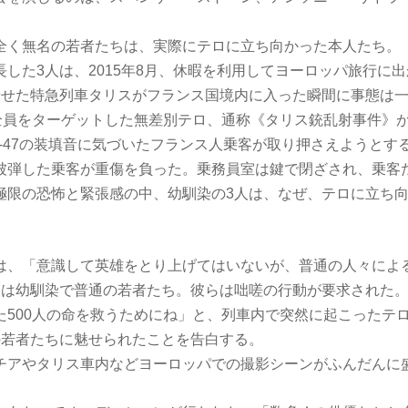
全く無名の若者たちは、実際にテロに立ち向かった本人たち。
した3人は、2015年8月、休暇を利用してヨーロッパ旅行に
乗せた特急列車タリスがフランス国境内に入った瞬間に事態は
客全員をターゲットした無差別テロ、通称《タリス銃乱射事件》
K-47の装填音に気づいたフランス人乗客が取り押さえようとす
被弾した乗客が重傷を負った。乗務員室は鍵で閉ざされ、乗客
極限の恐怖と緊張感の中、幼馴染の3人は、なぜ、テロに立ち
、「意識して英雄をとり上げてはいないが、普通の人々によ
人は幼馴染で普通の若者たち。彼らは咄嗟の行動が要求された
た500人の命を救うためにね」と、列車内で突然に起こったテ
の若者たちに魅せられたことを告白する。
チアやタリス車内などヨーロッパでの撮影シーンがふんだんに