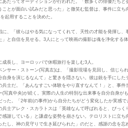
あたってオーディションが行われた。「数多くの俳優たちと
うことが面白い試みだと思った」と微笑む監督は、事件に立ち
染を起用することを決めた。
戦に、「彼らはやる気になってくれて、天性の才能を発揮し、
た」と自信を見せる。3人にとって映画の撮影は魂を浄化する
成長し、ヨーロッパで休暇旅行を楽しむ3人。
ペンサー・ストーン(写真左)は、「撮影現場を見回し、信じら
分自身を演じるなんて」と驚きを隠さない。彼は銃を手にした
の兵士だ。「あんなすごい体験をやり直すなんて！」と、事件
ー(写真中央)が続く。実際の人生の特別な出来事を自分自身が
だった。「2年前(の事件)から自分たちがどう変化したか実感で
の兵士アレク・スカラトスは「英雄なんて呼ばれると、びっく
で感謝している」と謙虚な姿勢を崩さない。テロリストに立ち
ったし、神の見守りで生き延びられた」のだと、感謝の念を忘