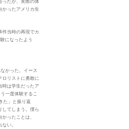
会ったが、実際の体
向かったアメリカ生
事件当時の再現でカ
体験になったよう
れなかった。イース
テロリストに勇敢に
当時は学生だったア
もう一度体験するこ
きた」と振り返
りしてしまう。僕ら
向かったことは、
れない。