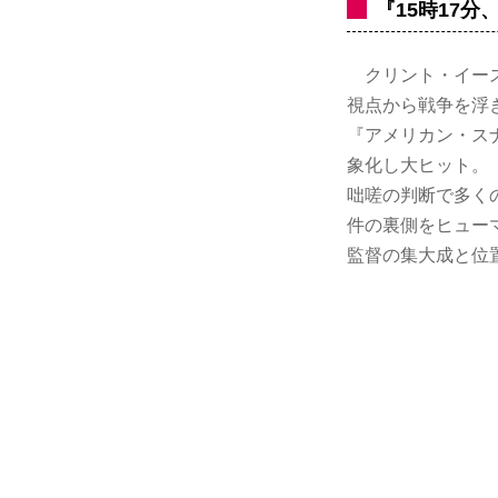
『15時17
クリント・イース
視点から戦争を浮
『アメリカン・ス
象化し大ヒット。
咄嗟の判断で多く
件の裏側をヒュー
監督の集大成と位