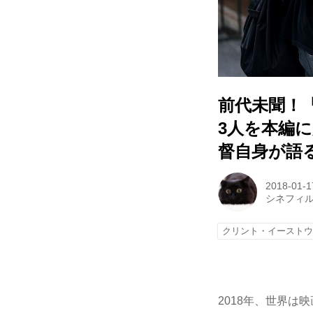
前代未聞！『
3人を本編
督自身が語
2018-01-1
シネフィ
クリント・イースト
2018年、世界