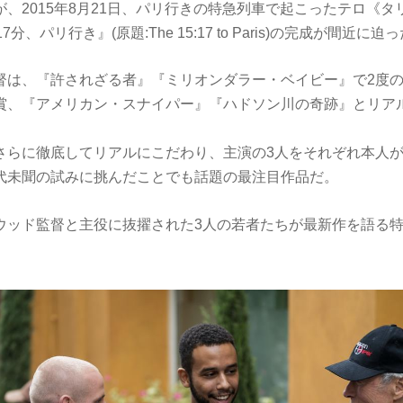
、2015年8月21日、パリ行きの特急列車で起こったテロ《
分、パリ行き』(原題:The 15:17 to Paris)の完成が間近に迫
督は、『許されざる者』『ミリオンダラー・ベイビー』で2度の
賞、『アメリカン・スナイパー』『ハドソン川の奇跡』とリア
。
さらに徹底してリアルにこだわり、主演の3人をそれぞれ本人
代未聞の試みに挑んだことでも話題の最注目作品だ。
ウッド監督と主役に抜擢された3人の若者たちが最新作を語る