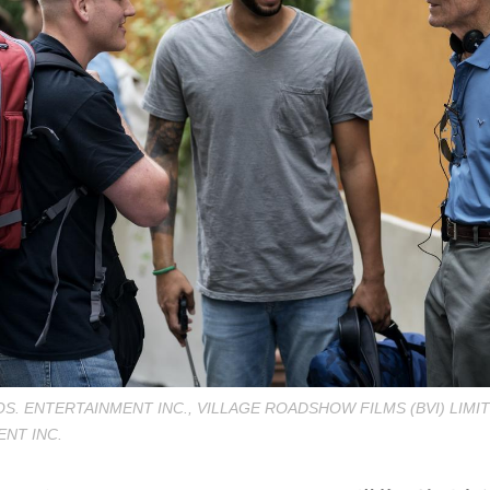
S. ENTERTAINMENT INC., VILLAGE ROADSHOW FILMS (BVI) LIMI
NT INC.