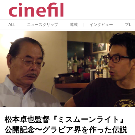
ALL
ニュースクリップ
連載
インタビュー
プレ
松本卓也監督『ミスムーンライト』
公開記念〜グラビア界を作った伝説