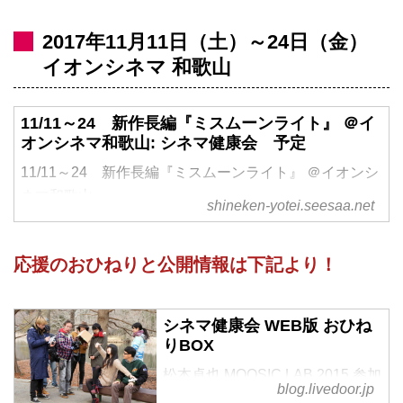
2017年11月11日（土）～24日（金）
イオンシネマ 和歌山
11/11～24 新作長編『ミスムーンライト』 ＠イ
オンシネマ和歌山: シネマ健康会 予定
11/11～24 新作長編『ミスムーンライト』 ＠イオンシ
ネマ和歌山,
shineken-yotei.seesaa.net
応援のおひねりと公開情報は下記より！
シネマ健康会 WEB版 おひね
りBOX
松本卓也 MOOSIC LAB 2015 参加
blog.livedoor.jp
新作映画 サポーター大募集！