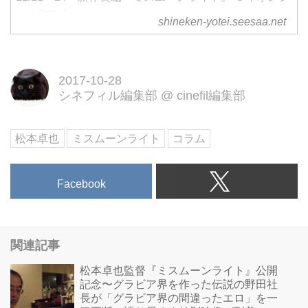
ネマ和歌山,
shineken-yotei.seesaa.net
2017-10-28
シネフィル編集部
@
cinefil編集部
松本卓也
ミスムーンライト
コラム
Facebook
関連記事
松本卓也監督『ミスムーンライト』公開
記念〜グラビア界を作った伝説の野田社
長が「グラビア界の間違ったエロ」を一