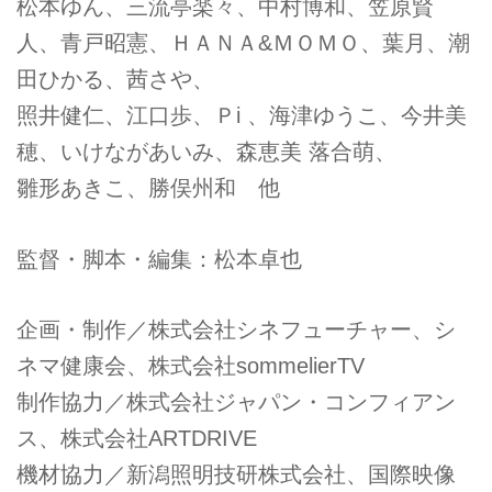
松本ゆん、三流亭楽々、中村博和、笠原賢
人、青戸昭憲、ＨＡＮＡ&ＭＯＭＯ、葉月、潮
田ひかる、茜さや、
照井健仁、江口歩、Ｐi 、海津ゆうこ、今井美
穂、いけながあいみ、森恵美 落合萌、
雛形あきこ、勝俣州和 他
監督・脚本・編集：松本卓也
企画・制作／株式会社シネフューチャー、シ
ネマ健康会、株式会社sommelierTV
制作協力／株式会社ジャパン・コンフィアン
ス、株式会社ARTDRIVE
機材協力／新潟照明技研株式会社、国際映像