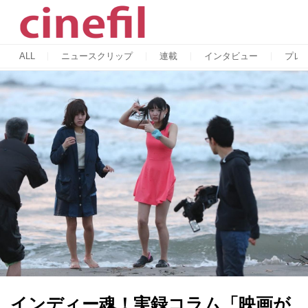
ALL
ニュースクリップ
連載
インタビュー
プレ
インディー魂！実録コラム「映画が