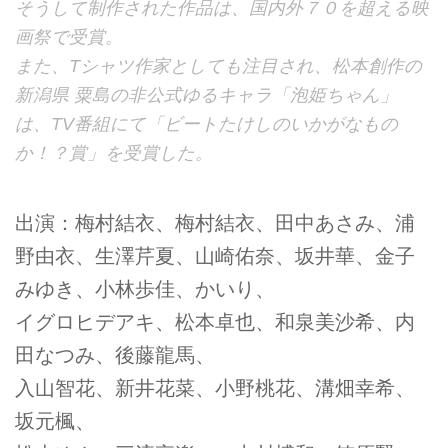
そうして制作された作品は、国内外７０を超える映
画祭で受賞。
また、Tシャツ作家としても注目され、松本創作の
新潟県 粟島の非公式ゆるキャラ「泡姫ちゃん」
は、TV番組にて「ビートたけしのいかがなもの
か！？賞」を受賞した。
出演：梅村結衣、梅村結衣、田中あさみ、浦
野由衣、生澤芹夏、山崎佑奈、坂井華、金子
みゆき、小林歩佳、かいり、
イグロヒデアキ、松本卓也、和泉美沙希、内
田なつみ、後藤龍馬、
入山智花、新井花菜、小野桃花、溝畑幸希、
坂元楓、